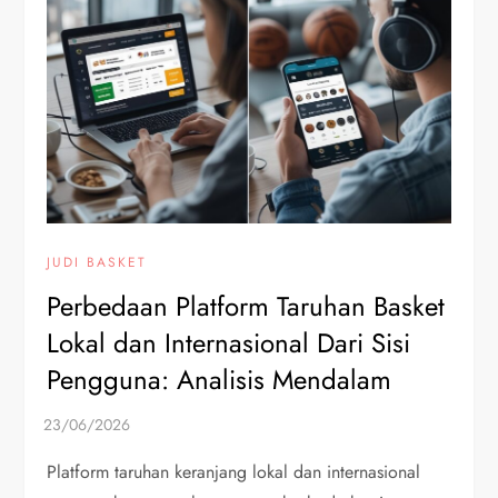
JUDI BASKET
Perbedaan Platform Taruhan Basket
Lokal dan Internasional Dari Sisi
Pengguna: Analisis Mendalam
Platform taruhan keranjang lokal dan internasional