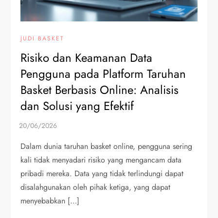
JUDI BASKET
Risiko dan Keamanan Data
Pengguna pada Platform Taruhan
Basket Berbasis Online: Analisis
dan Solusi yang Efektif
Dalam dunia taruhan basket online, pengguna sering
kali tidak menyadari risiko yang mengancam data
pribadi mereka. Data yang tidak terlindungi dapat
disalahgunakan oleh pihak ketiga, yang dapat
menyebabkan […]