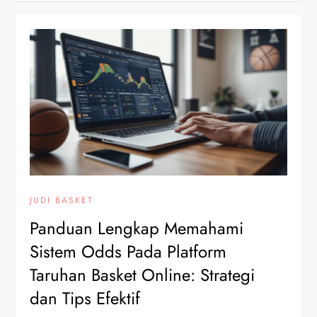
JUDI BASKET
Panduan Lengkap Memahami
Sistem Odds Pada Platform
Taruhan Basket Online: Strategi
dan Tips Efektif