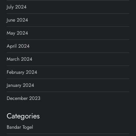
July 2024
June 2024
May 2024
April 2024
March 2024
February 2024
January 2024
December 2023
Categories
Bandar Togel