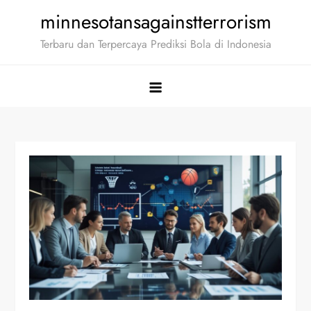
Skip
minnesotansagainstterrorism
to
Terbaru dan Terpercaya Prediksi Bola di Indonesia
content