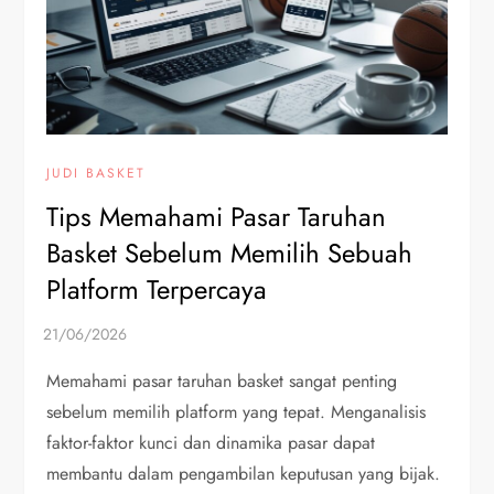
JUDI BASKET
Tips Memahami Pasar Taruhan
Basket Sebelum Memilih Sebuah
Platform Terpercaya
Memahami pasar taruhan basket sangat penting
sebelum memilih platform yang tepat. Menganalisis
faktor-faktor kunci dan dinamika pasar dapat
membantu dalam pengambilan keputusan yang bijak.