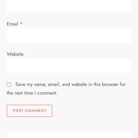
Email
*
Website
Save my name, email, and website in this browser for
the next time I comment.