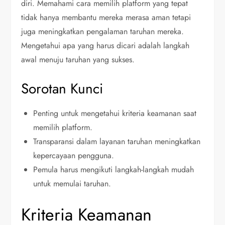
diri. Memahami cara memilih platform yang tepat
tidak hanya membantu mereka merasa aman tetapi
juga meningkatkan pengalaman taruhan mereka.
Mengetahui apa yang harus dicari adalah langkah
awal menuju taruhan yang sukses.
Sorotan Kunci
Penting untuk mengetahui kriteria keamanan saat
memilih platform.
Transparansi dalam layanan taruhan meningkatkan
kepercayaan pengguna.
Pemula harus mengikuti langkah-langkah mudah
untuk memulai taruhan.
Kriteria Keamanan