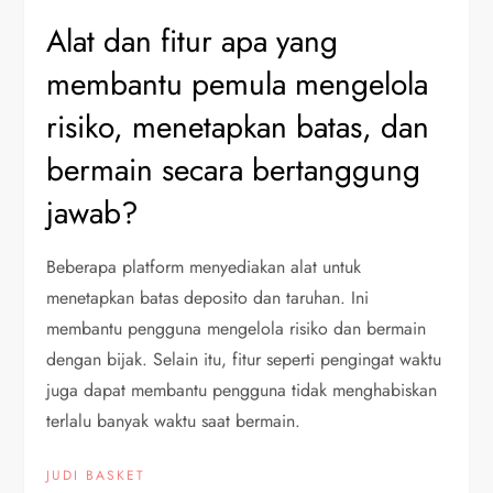
Alat dan fitur apa yang
membantu pemula mengelola
risiko, menetapkan batas, dan
bermain secara bertanggung
jawab?
Beberapa platform menyediakan alat untuk
menetapkan batas deposito dan taruhan. Ini
membantu pengguna mengelola risiko dan bermain
dengan bijak. Selain itu, fitur seperti pengingat waktu
juga dapat membantu pengguna tidak menghabiskan
terlalu banyak waktu saat bermain.
JUDI BASKET