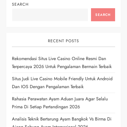
SEARCH
SEARCH
RECENT POSTS
Rekomendasi Situs Live Casino Online Resmi Dan
Terpercaya 2026 Untuk Pengalaman Bermain Terbaik
Situs Judi Live Casino Mobile Friendly Untuk Android
Dan IOS Dengan Pengalaman Terbaik
Rahasia Perawatan Ayam Aduan Juara Agar Selalu
Prima Di Setiap Pertandingan 2026
Analisis Teknik Bertarung Ayam Bangkok Vs Birma Di
Ajang Sabung Ayam Internasional 2026