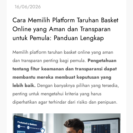
Cara Memilih Platform Taruhan Basket
Online yang Aman dan Transparan
untuk Pemula: Panduan Lengkap
Memilih platform taruhan basket online yang aman
dan transparan penting bagi pemula.
Pengetahuan
tentang fitur keamanan dan transparansi dapat
membantu mereka membuat keputusan yang
lebih baik.
Dengan banyaknya pilihan yang tersedia,
penting untuk mengetahui kriteria yang harus
diperhatikan agar terhindar dari risiko dan penipuan.