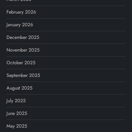
February 2026
January 2026
December 2025
November 2025
October 2025
September 2025
August 2025
July 2025
June 2025
May 2025