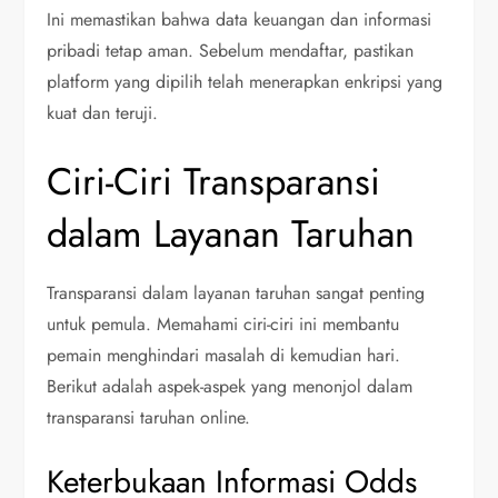
Ini memastikan bahwa data keuangan dan informasi
pribadi tetap aman. Sebelum mendaftar, pastikan
platform yang dipilih telah menerapkan enkripsi yang
kuat dan teruji.
Ciri-Ciri Transparansi
dalam Layanan Taruhan
Transparansi dalam layanan taruhan sangat penting
untuk pemula. Memahami ciri-ciri ini membantu
pemain menghindari masalah di kemudian hari.
Berikut adalah aspek-aspek yang menonjol dalam
transparansi taruhan online.
Keterbukaan Informasi Odds