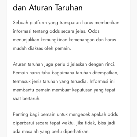
dan Aturan Taruhan
Sebuah platform yang transparan harus memberikan
informasi tentang odds secara jelas. Odds
menunjukkan kemungkinan kemenangan dan harus
mudah diakses oleh pemain.
Aturan taruhan juga perlu dijelaskan dengan rinci.
Pemain harus tahu bagaimana taruhan ditempatkan,
termasuk jenis taruhan yang tersedia. Informasi ini
membantu pemain membuat keputusan yang tepat
saat bertaruh.
Penting bagi pemain untuk mengecek apakah odds
diperbarui secara tepat waktu. Jika tidak, bisa jadi
ada masalah yang perlu diperhatikan.