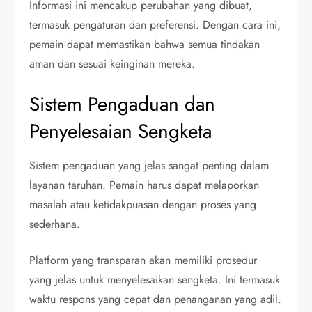
Informasi ini mencakup perubahan yang dibuat,
termasuk pengaturan dan preferensi. Dengan cara ini,
pemain dapat memastikan bahwa semua tindakan
aman dan sesuai keinginan mereka.
Sistem Pengaduan dan
Penyelesaian Sengketa
Sistem pengaduan yang jelas sangat penting dalam
layanan taruhan. Pemain harus dapat melaporkan
masalah atau ketidakpuasan dengan proses yang
sederhana.
Platform yang transparan akan memiliki prosedur
yang jelas untuk menyelesaikan sengketa. Ini termasuk
waktu respons yang cepat dan penanganan yang adil.