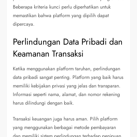
Beberapa kriteria kunci perlu diperhatikan untuk
memastikan bahwa platform yang dipilih dapat
dipercaya.
Perlindungan Data Pribadi dan
Keamanan Transaksi
Ketika menggunakan platform taruhan, perlindungan
data pribadi sangat penting. Platform yang baik harus
memiliki kebijakan privasi yang jelas dan transparan.
Informasi seperti nama, alamat, dan nomor rekening
harus dilindungi dengan baik.
Transaksi keuangan juga harus aman. Pilih platform
yang menggunakan berbagai metode pembayaran
dan memiliki sistem perlindungan terhadap penipuan.