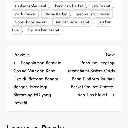
,
,
,
Basket Profesional
handicap basket
judi basket
,
,
,
odds basket
Parlay Basket
prediksi skor basket
,
,
Sportsbook Basket
Taruhan Bola Basket
Taruhan
,
Live
tips taruhan basket
P
Previous
Next
Previous
Next
Post
Post
Pengalaman Bermain
Panduan Lengkap
o
Casino War dan Keno
Memahami Sistem Odds
Live di Platform Bandar
Pada Platform Taruhan
s
dengan Teknologi
Basket Online: Strategi
t
Streaming HD yang
dan Tips Efektif
Inovatif
n
a