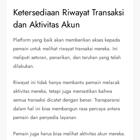
Ketersediaan Riwayat Transaksi
dan Aktivitas Akun
Platform yang baik akan memberikan akses kepada
pemain untuk melihat riwayat transaksi mereka. Ini
meliputi setoran, penarikan, dan taruhan yang telah
dilakukan.
Riwayat ini tidak hanya membantu pemain melacak
aktivitas mereka, tetapi juga memastikan bahwa
semua transaksi dicatat dengan benar. Transparansi
dalam hal ini bisa membangun rasa percaya antara
pemain dan penyedia layanan.
Pemain juga harus bisa melihat aktivitas akun mereka.