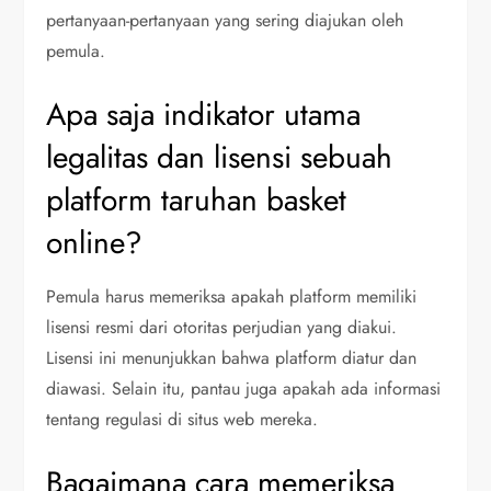
pertanyaan-pertanyaan yang sering diajukan oleh
pemula.
Apa saja indikator utama
legalitas dan lisensi sebuah
platform taruhan basket
online?
Pemula harus memeriksa apakah platform memiliki
lisensi resmi dari otoritas perjudian yang diakui.
Lisensi ini menunjukkan bahwa platform diatur dan
diawasi. Selain itu, pantau juga apakah ada informasi
tentang regulasi di situs web mereka.
Bagaimana cara memeriksa