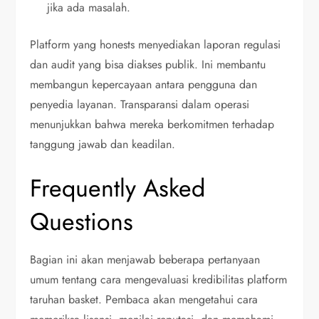
jika ada masalah.
Platform yang honests menyediakan laporan regulasi
dan audit yang bisa diakses publik. Ini membantu
membangun kepercayaan antara pengguna dan
penyedia layanan. Transparansi dalam operasi
menunjukkan bahwa mereka berkomitmen terhadap
tanggung jawab dan keadilan.
Frequently Asked
Questions
Bagian ini akan menjawab beberapa pertanyaan
umum tentang cara mengevaluasi kredibilitas platform
taruhan basket. Pembaca akan mengetahui cara