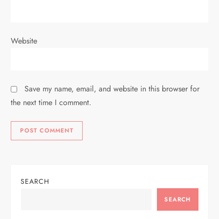
Website
Save my name, email, and website in this browser for
the next time I comment.
SEARCH
SEARCH