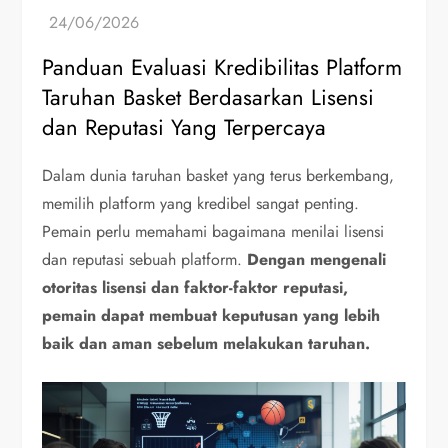
Panduan Evaluasi Kredibilitas Platform
Taruhan Basket Berdasarkan Lisensi
dan Reputasi Yang Terpercaya
Dalam dunia taruhan basket yang terus berkembang,
memilih platform yang kredibel sangat penting.
Pemain perlu memahami bagaimana menilai lisensi
dan reputasi sebuah platform.
Dengan mengenali
otoritas lisensi dan faktor-faktor reputasi,
pemain dapat membuat keputusan yang lebih
baik dan aman sebelum melakukan taruhan.