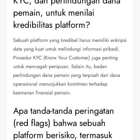
KYC, dan perlindungan dana
pemain, untuk menilai
kredibilitas platform?
Sebuah platform yang kredibel harus memiliki enkripsi
data yang kuat untuk melindungi informasi pribadi.
Prosedur KYC (Know Your Customer) juga penting
untuk mencegah penipuan. Selain itu, badan
perlindungan dana pemain yang terpisah dari dana
operasional menunjukkan komitmen terhadap
keamanan finansial pemain.
Apa tanda-tanda peringatan
(red flags) bahwa sebuah
platform berisiko, termasuk