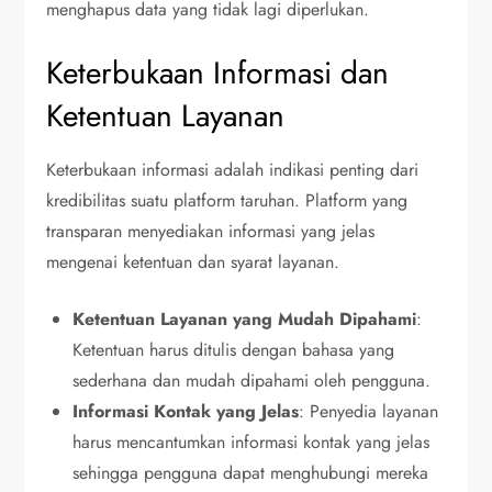
menghapus data yang tidak lagi diperlukan.
Keterbukaan Informasi dan
Ketentuan Layanan
Keterbukaan informasi adalah indikasi penting dari
kredibilitas suatu platform taruhan. Platform yang
transparan menyediakan informasi yang jelas
mengenai ketentuan dan syarat layanan.
Ketentuan Layanan yang Mudah Dipahami
:
Ketentuan harus ditulis dengan bahasa yang
sederhana dan mudah dipahami oleh pengguna.
Informasi Kontak yang Jelas
: Penyedia layanan
harus mencantumkan informasi kontak yang jelas
sehingga pengguna dapat menghubungi mereka