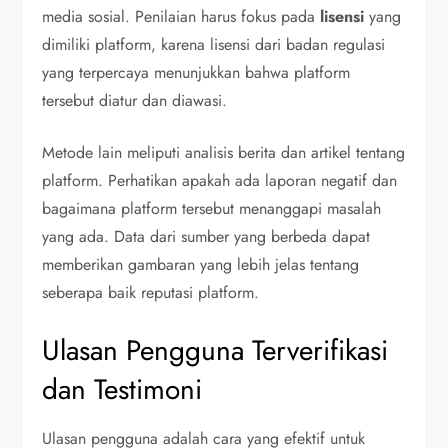
media sosial. Penilaian harus fokus pada
lisensi
yang
dimiliki platform, karena lisensi dari badan regulasi
yang terpercaya menunjukkan bahwa platform
tersebut diatur dan diawasi.
Metode lain meliputi analisis berita dan artikel tentang
platform. Perhatikan apakah ada laporan negatif dan
bagaimana platform tersebut menanggapi masalah
yang ada. Data dari sumber yang berbeda dapat
memberikan gambaran yang lebih jelas tentang
seberapa baik reputasi platform.
Ulasan Pengguna Terverifikasi
dan Testimoni
Ulasan pengguna adalah cara yang efektif untuk