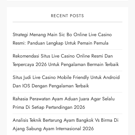
RECENT POSTS
Strategi Menang Main Sic Bo Online Live Casino
Resmi: Panduan Lengkap Untuk Pemain Pemula
Rekomendasi Situs Live Casino Online Resmi Dan
Terpercaya 2026 Untuk Pengalaman Bermain Terbaik
Situs Judi Live Casino Mobile Friendly Untuk Android
Dan IOS Dengan Pengalaman Terbaik
Rahasia Perawatan Ayam Aduan Juara Agar Selalu
Prima Di Setiap Pertandingan 2026
Analisis Teknik Bertarung Ayam Bangkok Vs Birma Di
Ajang Sabung Ayam Internasional 2026