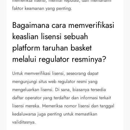
memeriksa lisensi, menilai reputasi, dan memahami
faktor keamanan yang penting.
Bagaimana cara memverifikasi
keaslian lisensi sebuah
platform taruhan basket
melalui regulator resminya?
Untuk memverifikasi lisensi, seseorang dapat
mengunjungi situs web regulator resmi yang
mengeluarkan lisensi. Di sana, biasanya tersedia
daftar operator yang terdaftar dan informasi terkait
lisensi mereka. Memeriksa nomor lisensi dan tanggal
kedaluwarsa juga penting untuk memastikan
validitasnya.