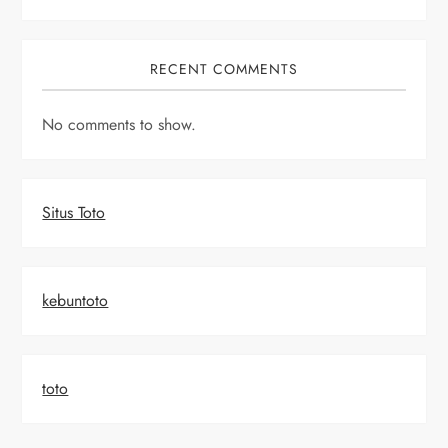
RECENT COMMENTS
No comments to show.
Situs Toto
kebuntoto
toto