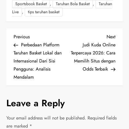
,
,
Sportsbook Basket
Taruhan Bola Basket
Taruhan
,
Live
tips taruhan basket
P
Previous
Next
Previous
Next
Post
Post
Perbedaan Platform
Judi Kuda Online
o
Taruhan Basket Lokal dan
Terpercaya 2026: Cara
Internasional Dari Sisi
Memilih Situs dengan
s
Pengguna: Analisis
Odds Terbaik
t
Mendalam
n
Leave a Reply
a
v
Your email address will not be published.
Required fields
are marked
*