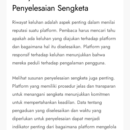
Penyelesaian Sengketa
Riwayat keluhan adalah aspek penting dalam menilai
reputasi suatu platform. Pembaca harus mencari tahu
apakah ada keluhan yang diajukan terhadap platform
dan bagaimana hal itu diselesaikan. Platform yang
responsif terhadap keluhan menunjukkan bahwa
mereka peduli terhadap pengalaman pengguna.
Melihat susunan penyelesaian sengketa juga penting.
Platform yang memiliki prosedur jelas dan transparan
untuk menangani sengketa menunjukkan komitmen
untuk mempertahankan keadilan. Data tentang
pengaduan yang diselesaikan dan waktu yang
diperlukan untuk penyelesaian dapat menjadi
indikator penting dari bagaimana platform mengelola