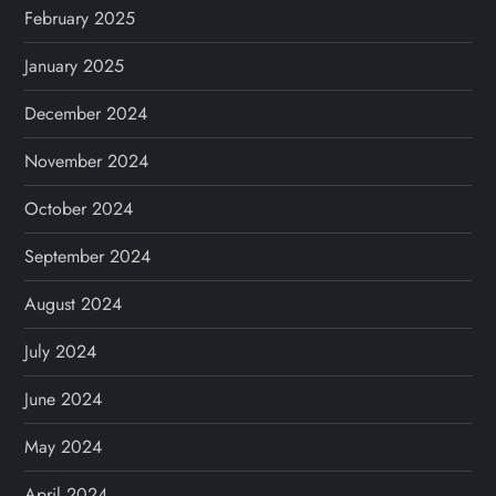
February 2025
January 2025
December 2024
November 2024
October 2024
September 2024
August 2024
July 2024
June 2024
May 2024
April 2024