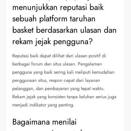
menunjukkan reputasi baik
sebuah platform taruhan
basket berdasarkan ulasan dan
rekam jejak pengguna?
Reputasi baik dapat dilihat dari ulasan positif di
berbagai forum dan situs ulasan. Pengalaman
pengguna yang baik sering kali meliputi kemudahan
penggunaan situs, respon cepat dari layanan
pelanggan, dan pembayaran yang tepat waktu.
Rekam jejak yang konsisten tanpa keluhan serius juga
menjadi indikator yang penting.
Bagaimana menilai