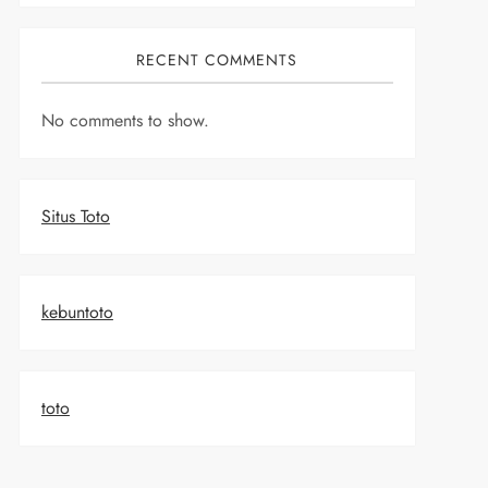
RECENT COMMENTS
No comments to show.
Situs Toto
kebuntoto
toto