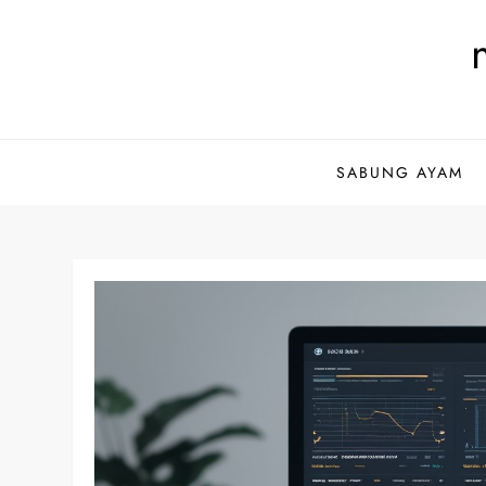
Skip
to
content
SABUNG AYAM