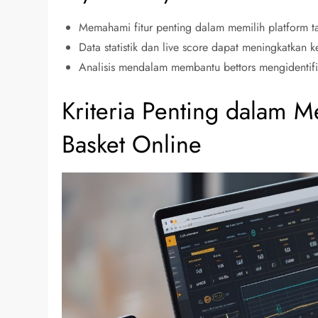
Memahami fitur penting dalam memilih platform ta
Data statistik dan live score dapat meningkatkan k
Analisis mendalam membantu bettors mengidentifi
Kriteria Penting dalam M
Basket Online