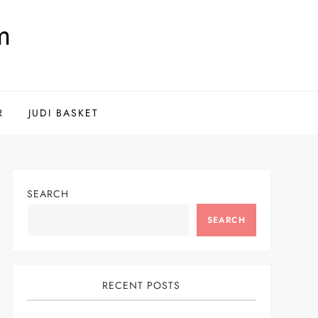
m
R
JUDI BASKET
SEARCH
SEARCH
RECENT POSTS