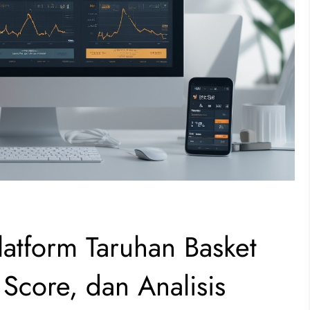
latform Taruhan Basket
e Score, dan Analisis