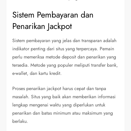
Sistem Pembayaran dan
Penarikan Jackpot
Sistem pembayaran yang jelas dan transparan adalah
indikator penting dari situs yang terpercaya. Pemain
perlu memeriksa metode deposit dan penarikan yang
tersedia. Metode yang populer meliputi transfer bank,
e-wallet, dan kartu kredit.
Proses penarikan jackpot harus cepat dan tanpa
masalah. Situs yang baik akan memberikan informasi
lengkap mengenai waktu yang diperlukan untuk
penarikan dan batas minimum atau maksimum yang
berlaku.