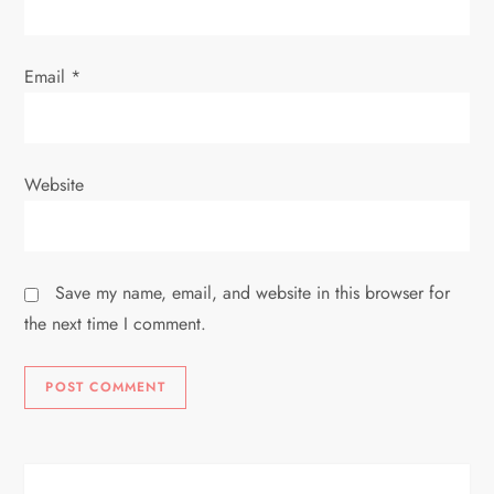
Email
*
Website
Save my name, email, and website in this browser for
the next time I comment.