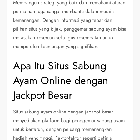
Membangun strategi yang baik dan memahami aturan
permainan juga sangat membantu dalam meraih
kemenangan. Dengan informasi yang tepat dan
pilihan situs yang bijak, penggemar sabung ayam bisa
merasakan keseruan sekaligus kesempatan untuk
memperoleh keuntungan yang signifikan.
Apa Itu Situs Sabung
Ayam Online dengan
Jackpot Besar
Situs sabung ayam online dengan jackpot besar
menyediakan platform bagi penggemar sabung ayam
untuk bertaruh, dengan peluang memenangkan
hadiah yang tinggi. Faktor-faktor seperti definisi