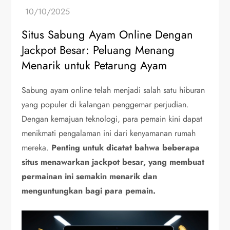
Situs Sabung Ayam Online Dengan
Jackpot Besar: Peluang Menang
Menarik untuk Petarung Ayam
Sabung ayam online telah menjadi salah satu hiburan
yang populer di kalangan penggemar perjudian.
Dengan kemajuan teknologi, para pemain kini dapat
menikmati pengalaman ini dari kenyamanan rumah
mereka.
Penting untuk dicatat bahwa beberapa
situs menawarkan jackpot besar, yang membuat
permainan ini semakin menarik dan
menguntungkan bagi para pemain.