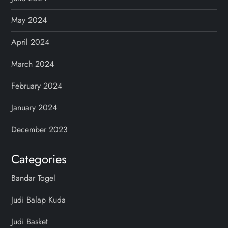
May 2024
April 2024
March 2024
February 2024
January 2024
December 2023
Categories
Bandar Togel
Judi Balap Kuda
Judi Basket