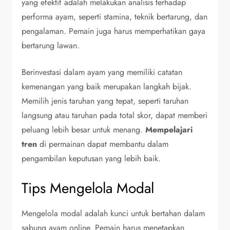
yang efektif adalah melakukan analisis terhadap
performa ayam, seperti stamina, teknik bertarung, dan
pengalaman. Pemain juga harus memperhatikan gaya
bertarung lawan.
Berinvestasi dalam ayam yang memiliki catatan
kemenangan yang baik merupakan langkah bijak.
Memilih jenis taruhan yang tepat, seperti taruhan
langsung atau taruhan pada total skor, dapat memberi
peluang lebih besar untuk menang.
Mempelajari
tren
di permainan dapat membantu dalam
pengambilan keputusan yang lebih baik.
Tips Mengelola Modal
Mengelola modal adalah kunci untuk bertahan dalam
sabung ayam online. Pemain harus menetapkan