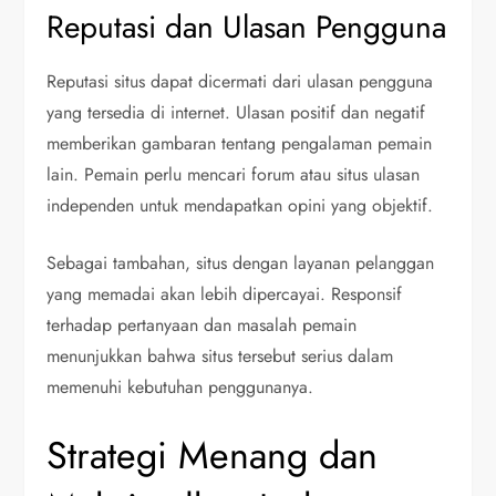
Reputasi dan Ulasan Pengguna
Reputasi situs dapat dicermati dari ulasan pengguna
yang tersedia di internet. Ulasan positif dan negatif
memberikan gambaran tentang pengalaman pemain
lain. Pemain perlu mencari forum atau situs ulasan
independen untuk mendapatkan opini yang objektif.
Sebagai tambahan, situs dengan layanan pelanggan
yang memadai akan lebih dipercayai. Responsif
terhadap pertanyaan dan masalah pemain
menunjukkan bahwa situs tersebut serius dalam
memenuhi kebutuhan penggunanya.
Strategi Menang dan