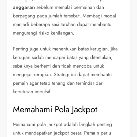
anggaran
sebelum memulai permainan dan
berpegang pada jumlah tersebut. Membagi modal
menjadi beberapa sesi taruhan dapat membantu
mengurangi risiko kehilangan.
Penting juga untuk menentukan batas kerugian. Jika
kerugian sudah mencapai batas yang ditentukan,
sebaiknya berhenti dan tidak mencoba untuk
mengejar kerugian. Strategi ini dapat membantu
pemain agar tetap tenang dan terhindar dari
keputusan impulsif.
Memahami Pola Jackpot
Memahami pola jackpot adalah langkah penting
untuk mendapatkan jackpot besar. Pemain perlu