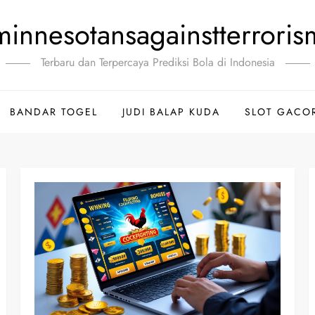
minnesotansagainstterroris
Terbaru dan Terpercaya Prediksi Bola di Indonesia
BANDAR TOGEL
JUDI BALAP KUDA
SLOT GACO