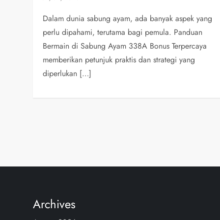
Dalam dunia sabung ayam, ada banyak aspek yang
perlu dipahami, terutama bagi pemula. Panduan
Bermain di Sabung Ayam 338A Bonus Terpercaya
memberikan petunjuk praktis dan strategi yang
diperlukan […]
P
o
s
t
Archives