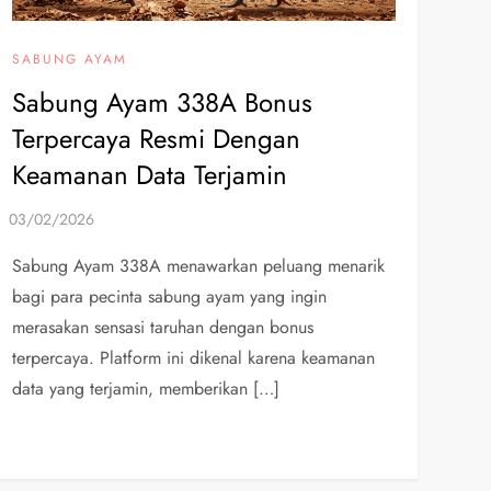
SABUNG AYAM
Sabung Ayam 338A Bonus
Terpercaya Resmi Dengan
Keamanan Data Terjamin
Sabung Ayam 338A menawarkan peluang menarik
bagi para pecinta sabung ayam yang ingin
merasakan sensasi taruhan dengan bonus
terpercaya. Platform ini dikenal karena keamanan
data yang terjamin, memberikan […]