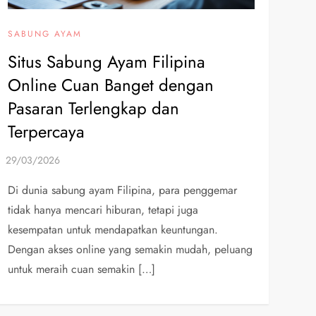
SABUNG AYAM
Situs Sabung Ayam Filipina
Online Cuan Banget dengan
Pasaran Terlengkap dan
Terpercaya
Di dunia sabung ayam Filipina, para penggemar
tidak hanya mencari hiburan, tetapi juga
kesempatan untuk mendapatkan keuntungan.
Dengan akses online yang semakin mudah, peluang
untuk meraih cuan semakin […]