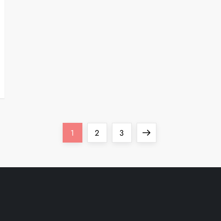
Page
Page
Page
Next
1
2
3
page