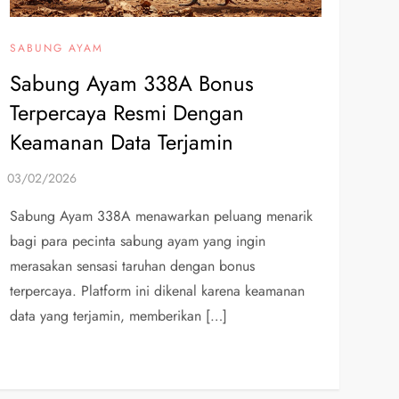
SABUNG AYAM
Sabung Ayam 338A Bonus
Terpercaya Resmi Dengan
Keamanan Data Terjamin
Sabung Ayam 338A menawarkan peluang menarik
bagi para pecinta sabung ayam yang ingin
merasakan sensasi taruhan dengan bonus
terpercaya. Platform ini dikenal karena keamanan
data yang terjamin, memberikan […]