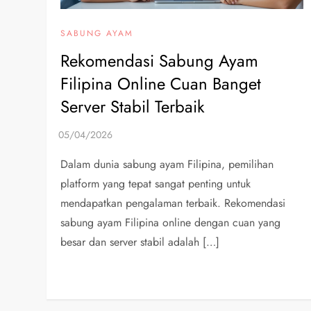
SABUNG AYAM
Rekomendasi Sabung Ayam
Filipina Online Cuan Banget
Server Stabil Terbaik
Dalam dunia sabung ayam Filipina, pemilihan
platform yang tepat sangat penting untuk
mendapatkan pengalaman terbaik. Rekomendasi
sabung ayam Filipina online dengan cuan yang
besar dan server stabil adalah […]