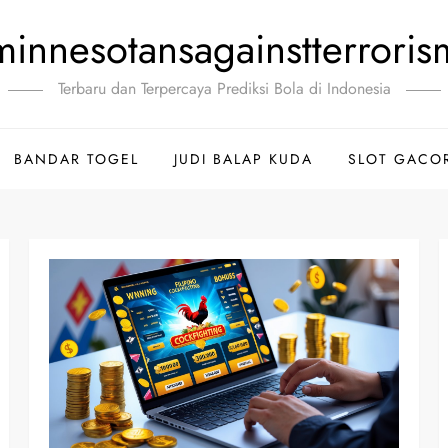
minnesotansagainstterroris
Terbaru dan Terpercaya Prediksi Bola di Indonesia
BANDAR TOGEL
JUDI BALAP KUDA
SLOT GACO