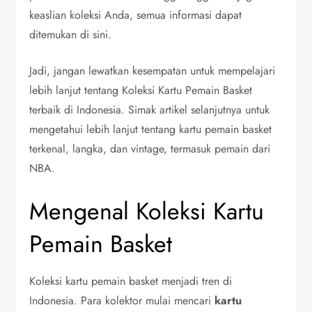
keaslian koleksi Anda, semua informasi dapat
ditemukan di sini.
Jadi, jangan lewatkan kesempatan untuk mempelajari
lebih lanjut tentang Koleksi Kartu Pemain Basket
terbaik di Indonesia. Simak artikel selanjutnya untuk
mengetahui lebih lanjut tentang kartu pemain basket
terkenal, langka, dan vintage, termasuk pemain dari
NBA.
Mengenal Koleksi Kartu
Pemain Basket
Koleksi kartu pemain basket menjadi tren di
Indonesia. Para kolektor mulai mencari
kartu