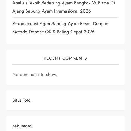
Analisis Teknik Bertarung Ayam Bangkok Vs Birma Di
Ajang Sabung Ayam Internasional 2026
Rekomendasi Agen Sabung Ayam Resmi Dengan
Metode Deposit QRIS Paling Cepat 2026
RECENT COMMENTS
No comments to show.
Situs Toto
kebuntoto