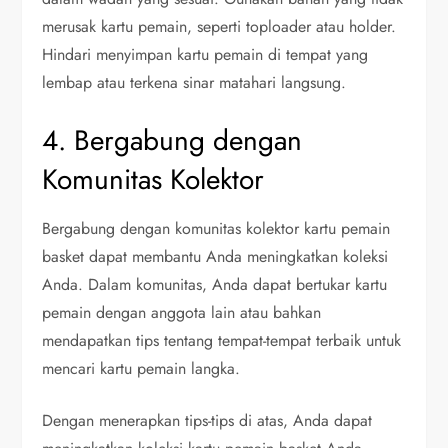
merusak kartu pemain, seperti toploader atau holder.
Hindari menyimpan kartu pemain di tempat yang
lembap atau terkena sinar matahari langsung.
4. Bergabung dengan
Komunitas Kolektor
Bergabung dengan komunitas kolektor kartu pemain
basket dapat membantu Anda meningkatkan koleksi
Anda. Dalam komunitas, Anda dapat bertukar kartu
pemain dengan anggota lain atau bahkan
mendapatkan tips tentang tempat-tempat terbaik untuk
mencari kartu pemain langka.
Dengan menerapkan tips-tips di atas, Anda dapat