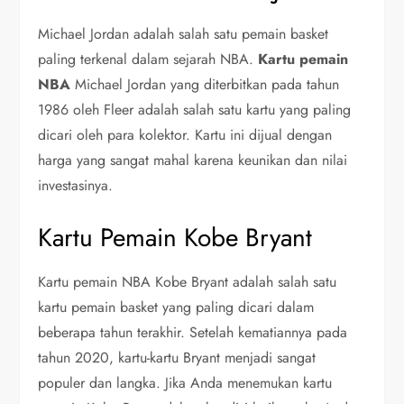
Michael Jordan adalah salah satu pemain basket
paling terkenal dalam sejarah NBA.
Kartu pemain
NBA
Michael Jordan yang diterbitkan pada tahun
1986 oleh Fleer adalah salah satu kartu yang paling
dicari oleh para kolektor. Kartu ini dijual dengan
harga yang sangat mahal karena keunikan dan nilai
investasinya.
Kartu Pemain Kobe Bryant
Kartu pemain NBA Kobe Bryant adalah salah satu
kartu pemain basket yang paling dicari dalam
beberapa tahun terakhir. Setelah kematiannya pada
tahun 2020, kartu-kartu Bryant menjadi sangat
populer dan langka. Jika Anda menemukan kartu