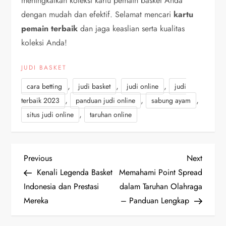
meningkatkan koleksi kartu pemain basket Anda
dengan mudah dan efektif. Selamat mencari
kartu
pemain terbaik
dan jaga keaslian serta kualitas
koleksi Anda!
JUDI BASKET
,
,
,
cara betting
judi basket
judi online
judi
,
,
,
terbaik 2023
panduan judi online
sabung ayam
,
situs judi online
taruhan online
P
Previous
Next
Previous
Next
Post
Post
Kenali Legenda Basket
Memahami Point Spread
o
Indonesia dan Prestasi
dalam Taruhan Olahraga
Mereka
– Panduan Lengkap
s