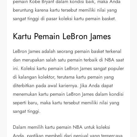
pemain Kobe Bryant dalam kondisi baik, maka Anda
beruntung karena kartu tersebut memiliki nilai yang
sangat tinggi di pasar koleksi kartu pemain basket.
Kartu Pemain LeBron James
LeBron James adalah seorang pemain basket terkenal
dan merupakan salah satu pemain terbaik di NBA saat
ini. Koleksi kartu pemain LeBron James sangat populer
di kalangan kolektor, terutama kartu pemain yang
diterbitkan pada awal kariernya. Jika Anda dapat
menemukan kartu pemain LeBron James dalam kondisi
seperti baru, maka kartu tersebut memiliki nilai yang
sangat tinggi.
Dalam memilih kartu pemain NBA untuk koleksi
Anda, pastikan membeli dari penjual yang terpercaya