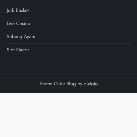
Judi Basket
Live Casino
Sabung Ayam
Slot Gacor
Theme Cube Blog by
olxtoto