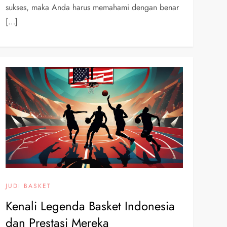
sukses, maka Anda harus memahami dengan benar
[…]
JUDI BASKET
Kenali Legenda Basket Indonesia
dan Prestasi Mereka