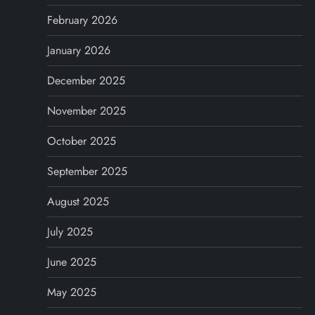
n
February 2026
a
January 2026
t
December 2025
i
November 2025
o
October 2025
n
September 2025
August 2025
July 2025
June 2025
May 2025