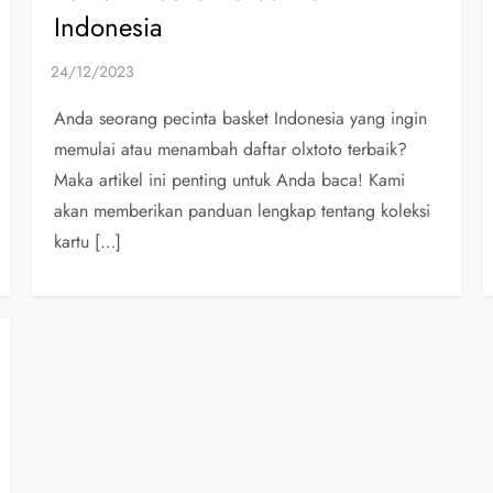
Indonesia
Anda seorang pecinta basket Indonesia yang ingin
memulai atau menambah daftar olxtoto terbaik?
Maka artikel ini penting untuk Anda baca! Kami
akan memberikan panduan lengkap tentang koleksi
kartu […]