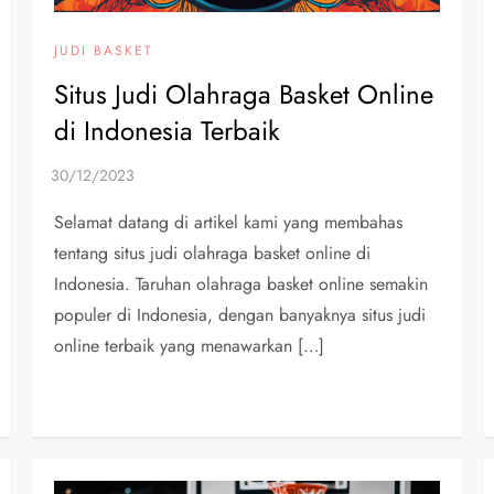
JUDI BASKET
Situs Judi Olahraga Basket Online
di Indonesia Terbaik
Selamat datang di artikel kami yang membahas
tentang situs judi olahraga basket online di
Indonesia. Taruhan olahraga basket online semakin
populer di Indonesia, dengan banyaknya situs judi
online terbaik yang menawarkan […]