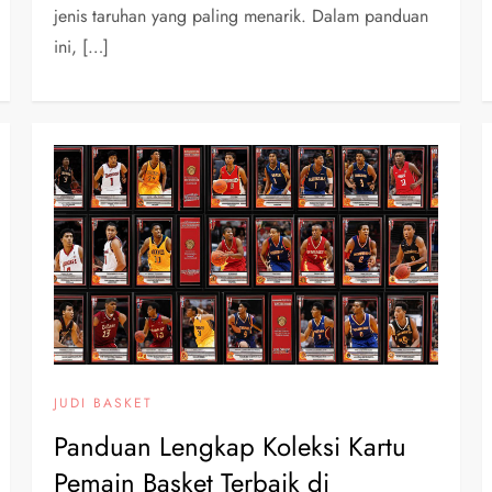
jenis taruhan yang paling menarik. Dalam panduan
ini, […]
JUDI BASKET
Panduan Lengkap Koleksi Kartu
Pemain Basket Terbaik di