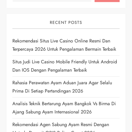
RECENT POSTS
Rekomendasi Situs Live Casino Online Resmi Dan
Terpercaya 2026 Untuk Pengalaman Bermain Terbaik
Situs Judi Live Casino Mobile Friendly Untuk Android
Dan IOS Dengan Pengalaman Terbaik
Rahasia Perawatan Ayam Aduan Juara Agar Selalu
Prima Di Setiap Pertandingan 2026
Analisis Teknik Bertarung Ayam Bangkok Vs Birma Di
Ajang Sabung Ayam Internasional 2026
Rekomendasi Agen Sabung Ayam Resmi Dengan