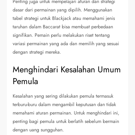
Penting juga untuk mempelajari aturan dan strategi
dasar dari permainan yang dipilih. Menggunakan
tabel strategi untuk Blackjack atau memahami jenis
taruhan dalam Baccarat bisa membuat perbedaan
signifikan. Pemain perlu melakukan riset tentang
variasi permainan yang ada dan memilih yang sesuai
dengan strategi mereka.
Menghindari Kesalahan Umum
Pemula
Kesalahan yang sering dilakukan pemula termasuk
terburu-buru dalam mengambil keputusan dan tidak
memahami aturan permainan. Untuk menghindari ini,
penting bagi pemula untuk berlatih sebelum bermain
dengan uang sungguhan.