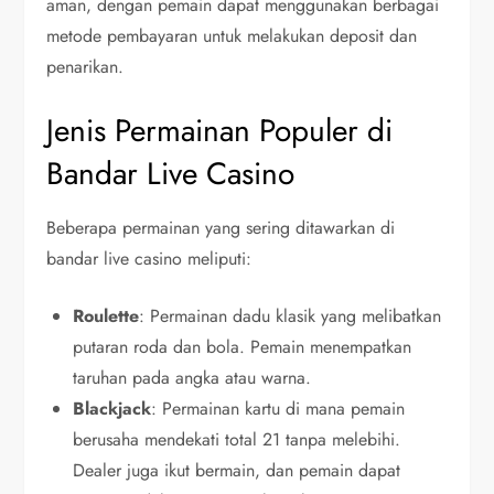
aman, dengan pemain dapat menggunakan berbagai
metode pembayaran untuk melakukan deposit dan
penarikan.
Jenis Permainan Populer di
Bandar Live Casino
Beberapa permainan yang sering ditawarkan di
bandar live casino meliputi:
Roulette
: Permainan dadu klasik yang melibatkan
putaran roda dan bola. Pemain menempatkan
taruhan pada angka atau warna.
Blackjack
: Permainan kartu di mana pemain
berusaha mendekati total 21 tanpa melebihi.
Dealer juga ikut bermain, dan pemain dapat