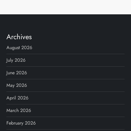
Archives
August 2026
July 2026
June 2026
May 2026
April 2026
March 2026
February 2026