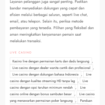
Layanan pelanggan juga sangat penting. Pastikan
bandar menyediakan dukungan yang cepat dan
efisien melalui berbagai saluran, seperti live chat,
email, atau telepon. Selain itu, periksa metode
pembayaran yang tersedia. Pilihan yang fleksibel dan
aman meningkatkan kenyamanan pemain saat
melakukan transaksi.
LIVE CASINO
,
Kasino live dengan permainan kartu dan dadu langsung
,
Live casino dengan dealer wanita cantik dan profesional
,
Live casino dengan dukungan bahasa Indonesia
Live
,
casino dengan kualitas streaming HD tanpa lag
Live
,
casino dengan opsi taruhan minimum rendah
Live
,
casino online dengan bonus sambutan besar
Live casino
,
yang menawarkan permainan poker langsung
Panduan