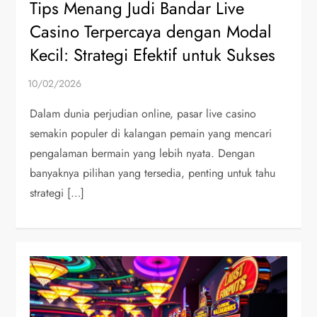
Tips Menang Judi Bandar Live
Casino Terpercaya dengan Modal
Kecil: Strategi Efektif untuk Sukses
Dalam dunia perjudian online, pasar live casino
semakin populer di kalangan pemain yang mencari
pengalaman bermain yang lebih nyata. Dengan
banyaknya pilihan yang tersedia, penting untuk tahu
strategi […]