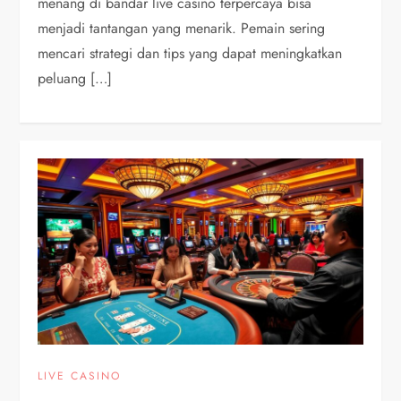
menang di bandar live casino terpercaya bisa
menjadi tantangan yang menarik. Pemain sering
mencari strategi dan tips yang dapat meningkatkan
peluang […]
LIVE CASINO