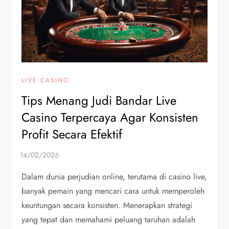
LIVE CASINO
Tips Menang Judi Bandar Live
Casino Terpercaya Agar Konsisten
Profit Secara Efektif
Dalam dunia perjudian online, terutama di casino live,
banyak pemain yang mencari cara untuk memperoleh
keuntungan secara konsisten. Menerapkan strategi
yang tepat dan memahami peluang taruhan adalah