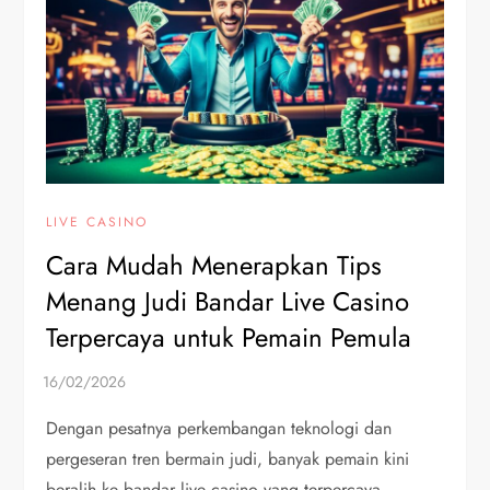
LIVE CASINO
Cara Mudah Menerapkan Tips
Menang Judi Bandar Live Casino
Terpercaya untuk Pemain Pemula
Dengan pesatnya perkembangan teknologi dan
pergeseran tren bermain judi, banyak pemain kini
beralih ke bandar live casino yang terpercaya.