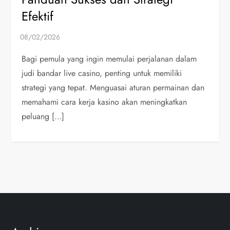
Efektif
Bagi pemula yang ingin memulai perjalanan dalam
judi bandar live casino, penting untuk memiliki
strategi yang tepat. Menguasai aturan permainan dan
memahami cara kerja kasino akan meningkatkan
peluang […]