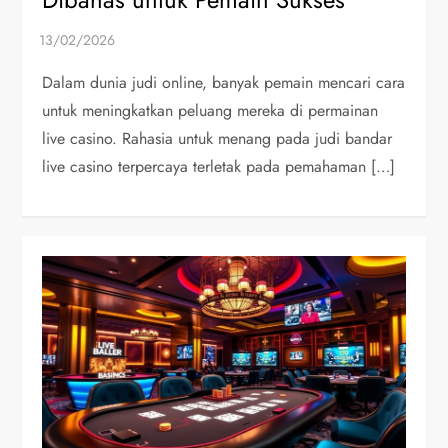
Dalam dunia judi online, banyak pemain mencari cara
untuk meningkatkan peluang mereka di permainan
live casino. Rahasia untuk menang pada judi bandar
live casino terpercaya terletak pada pemahaman […]