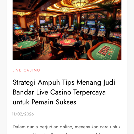
LIVE CASINO
Strategi Ampuh Tips Menang Judi
Bandar Live Casino Terpercaya
untuk Pemain Sukses
Dalam dunia perjudian online, menemukan cara untuk