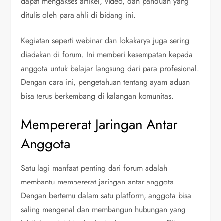
dapat mengakses artikel, video, dan panduan yang
ditulis oleh para ahli di bidang ini.
Kegiatan seperti webinar dan lokakarya juga sering
diadakan di forum. Ini memberi kesempatan kepada
anggota untuk belajar langsung dari para profesional.
Dengan cara ini, pengetahuan tentang ayam aduan
bisa terus berkembang di kalangan komunitas.
Mempererat Jaringan Antar
Anggota
Satu lagi manfaat penting dari forum adalah
membantu mempererat jaringan antar anggota.
Dengan bertemu dalam satu platform, anggota bisa
saling mengenal dan membangun hubungan yang