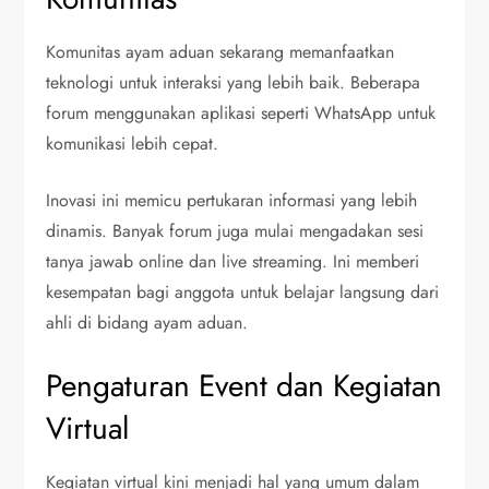
Komunitas ayam aduan sekarang memanfaatkan
teknologi untuk interaksi yang lebih baik. Beberapa
forum menggunakan aplikasi seperti WhatsApp untuk
komunikasi lebih cepat.
Inovasi ini memicu pertukaran informasi yang lebih
dinamis. Banyak forum juga mulai mengadakan sesi
tanya jawab online dan live streaming. Ini memberi
kesempatan bagi anggota untuk belajar langsung dari
ahli di bidang ayam aduan.
Pengaturan Event dan Kegiatan
Virtual
Kegiatan virtual kini menjadi hal yang umum dalam