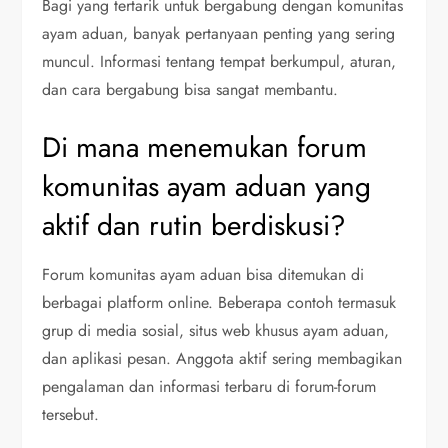
Bagi yang tertarik untuk bergabung dengan komunitas
ayam aduan, banyak pertanyaan penting yang sering
muncul. Informasi tentang tempat berkumpul, aturan,
dan cara bergabung bisa sangat membantu.
Di mana menemukan forum
komunitas ayam aduan yang
aktif dan rutin berdiskusi?
Forum komunitas ayam aduan bisa ditemukan di
berbagai platform online. Beberapa contoh termasuk
grup di media sosial, situs web khusus ayam aduan,
dan aplikasi pesan. Anggota aktif sering membagikan
pengalaman dan informasi terbaru di forum-forum
tersebut.