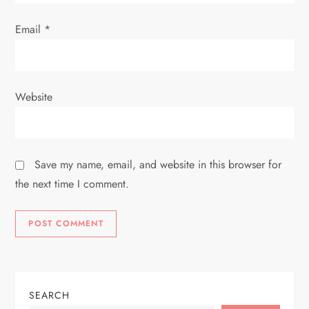
Email
*
Website
Save my name, email, and website in this browser for
the next time I comment.
SEARCH