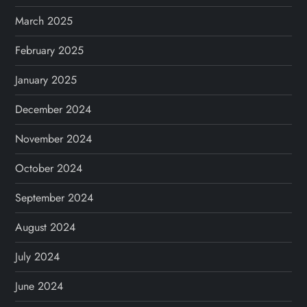
March 2025
February 2025
January 2025
December 2024
November 2024
October 2024
September 2024
August 2024
July 2024
June 2024