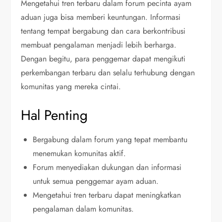
Mengetahui tren terbaru dalam forum pecinta ayam
aduan juga bisa memberi keuntungan. Informasi
tentang tempat bergabung dan cara berkontribusi
membuat pengalaman menjadi lebih berharga.
Dengan begitu, para penggemar dapat mengikuti
perkembangan terbaru dan selalu terhubung dengan
komunitas yang mereka cintai.
Hal Penting
Bergabung dalam forum yang tepat membantu
menemukan komunitas aktif.
Forum menyediakan dukungan dan informasi
untuk semua penggemar ayam aduan.
Mengetahui tren terbaru dapat meningkatkan
pengalaman dalam komunitas.