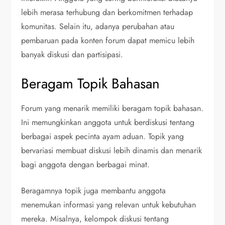
lebih merasa terhubung dan berkomitmen terhadap
komunitas. Selain itu, adanya perubahan atau
pembaruan pada konten forum dapat memicu lebih
banyak diskusi dan partisipasi.
Beragam Topik Bahasan
Forum yang menarik memiliki beragam topik bahasan.
Ini memungkinkan anggota untuk berdiskusi tentang
berbagai aspek pecinta ayam aduan. Topik yang
bervariasi membuat diskusi lebih dinamis dan menarik
bagi anggota dengan berbagai minat.
Beragamnya topik juga membantu anggota
menemukan informasi yang relevan untuk kebutuhan
mereka. Misalnya, kelompok diskusi tentang