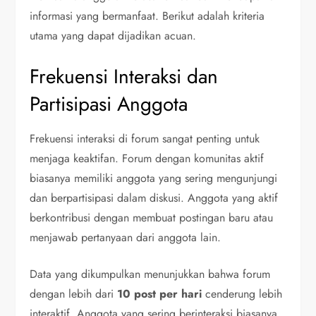
informasi yang bermanfaat. Berikut adalah kriteria
utama yang dapat dijadikan acuan.
Frekuensi Interaksi dan
Partisipasi Anggota
Frekuensi interaksi di forum sangat penting untuk
menjaga keaktifan. Forum dengan komunitas aktif
biasanya memiliki anggota yang sering mengunjungi
dan berpartisipasi dalam diskusi. Anggota yang aktif
berkontribusi dengan membuat postingan baru atau
menjawab pertanyaan dari anggota lain.
Data yang dikumpulkan menunjukkan bahwa forum
dengan lebih dari
10 post per hari
cenderung lebih
interaktif. Anggota yang sering berinteraksi biasanya