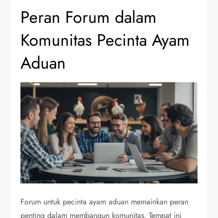
Peran Forum dalam
Komunitas Pecinta Ayam
Aduan
Forum untuk pecinta ayam aduan memainkan peran
penting dalam membangun komunitas. Tempat ini