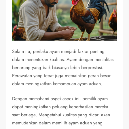
Selain itu, perilaku ayam menjadi faktor penting
dalam menentukan kualitas. Ayam dengan mentalitas
bertarung yang baik biasanya lebih berprestasi.
Perawatan yang tepat juga memainkan peran besar
dalam meningkatkan kemampuan ayam aduan.
Dengan memahami aspek-aspek ini, pemilik ayam
dapat meningkatkan peluang keberhasilan mereka
saat berlaga. Mengetahui kualitas yang dicari akan
memudahkan dalam memilih ayam aduan yang