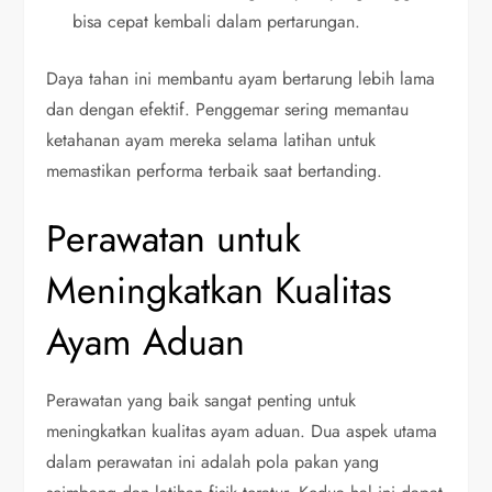
bisa cepat kembali dalam pertarungan.
Daya tahan ini membantu ayam bertarung lebih lama
dan dengan efektif. Penggemar sering memantau
ketahanan ayam mereka selama latihan untuk
memastikan performa terbaik saat bertanding.
Perawatan untuk
Meningkatkan Kualitas
Ayam Aduan
Perawatan yang baik sangat penting untuk
meningkatkan kualitas ayam aduan. Dua aspek utama
dalam perawatan ini adalah pola pakan yang