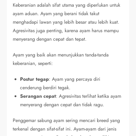
Keberanian adalah sifat utama yang diperlukan untuk
ayam aduan. Ayam yang berani tidak takut
menghadapi lawan yang lebih besar atau lebih kuat.
Agresivitas juga penting, karena ayam harus mampu
menyerang dengan cepat dan tepat.
Ayam yang baik akan menunjukkan tanda-tanda
keberanian, seperti:
Postur tegap
: Ayam yang percaya diri
cenderung berdiri tegak.
Serangan cepat
: Agresivitas terlihat ketika ayam
menyerang dengan cepat dan tidak ragu.
Penggemar sabung ayam sering mencari breed yang
terkenal dengan sifat-sifat ini. Ayam-ayam dari jenis