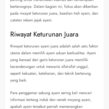
bertarungnya. Dalam bagian ini, fokus akan diberikan
pada riwayat keturunan juara, keaslian trah ayam, dan
catatan rekam jejak ayam.
Riwayat Keturunan Juara
Riwayat keturunan ayam juara adalah salah satu faktor
utama dalam memilih ayam aduan berkualitas. Ayam
yang berasal dari garis keturunan juara memiliki
kecenderungan untuk mewarisi sifat-sifat unggul,
seperti kekuatan, ketahanan, dan teknik bertarung
yang baik.
Para penggemar sabung ayam sering kali mencari
informasi tentang induk dan nenek moyang ayam,
apakah ayam tersebut pernah memenangkan