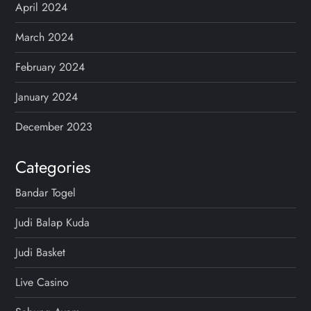
April 2024
March 2024
February 2024
January 2024
December 2023
Categories
Bandar Togel
Judi Balap Kuda
Judi Basket
Live Casino