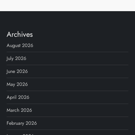
Archives
August 2026
July 2026
June 2026
May 2026
April 2026
March 2026
February 2026