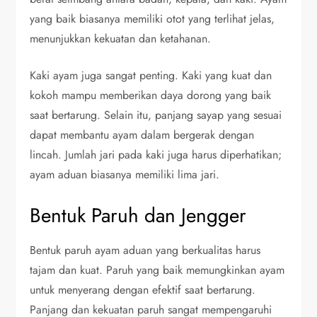
yang baik biasanya memiliki otot yang terlihat jelas,
menunjukkan kekuatan dan ketahanan.
Kaki ayam juga sangat penting. Kaki yang kuat dan
kokoh mampu memberikan daya dorong yang baik
saat bertarung. Selain itu, panjang sayap yang sesuai
dapat membantu ayam dalam bergerak dengan
lincah. Jumlah jari pada kaki juga harus diperhatikan;
ayam aduan biasanya memiliki lima jari.
Bentuk Paruh dan Jengger
Bentuk paruh ayam aduan yang berkualitas harus
tajam dan kuat. Paruh yang baik memungkinkan ayam
untuk menyerang dengan efektif saat bertarung.
Panjang dan kekuatan paruh sangat mempengaruhi