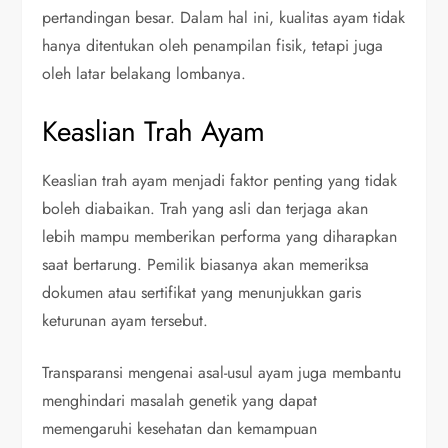
pertandingan besar. Dalam hal ini, kualitas ayam tidak
hanya ditentukan oleh penampilan fisik, tetapi juga
oleh latar belakang lombanya.
Keaslian Trah Ayam
Keaslian trah ayam menjadi faktor penting yang tidak
boleh diabaikan. Trah yang asli dan terjaga akan
lebih mampu memberikan performa yang diharapkan
saat bertarung. Pemilik biasanya akan memeriksa
dokumen atau sertifikat yang menunjukkan garis
keturunan ayam tersebut.
Transparansi mengenai asal-usul ayam juga membantu
menghindari masalah genetik yang dapat
memengaruhi kesehatan dan kemampuan