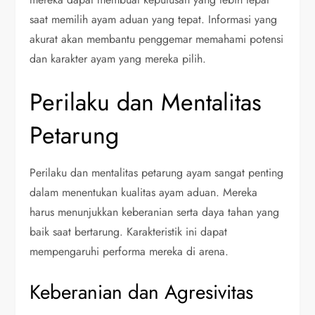
saat memilih ayam aduan yang tepat. Informasi yang
akurat akan membantu penggemar memahami potensi
dan karakter ayam yang mereka pilih.
Perilaku dan Mentalitas
Petarung
Perilaku dan mentalitas petarung ayam sangat penting
dalam menentukan kualitas ayam aduan. Mereka
harus menunjukkan keberanian serta daya tahan yang
baik saat bertarung. Karakteristik ini dapat
mempengaruhi performa mereka di arena.
Keberanian dan Agresivitas