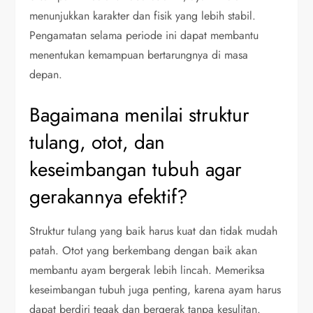
menunjukkan karakter dan fisik yang lebih stabil.
Pengamatan selama periode ini dapat membantu
menentukan kemampuan bertarungnya di masa
depan.
Bagaimana menilai struktur
tulang, otot, dan
keseimbangan tubuh agar
gerakannya efektif?
Struktur tulang yang baik harus kuat dan tidak mudah
patah. Otot yang berkembang dengan baik akan
membantu ayam bergerak lebih lincah. Memeriksa
keseimbangan tubuh juga penting, karena ayam harus
dapat berdiri tegak dan bergerak tanpa kesulitan.