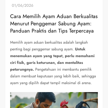
Cara Memilih Ayam Aduan Berkualitas
Menurut Penggemar Sabung Ayam:
Panduan Praktis dan Tips Terpercaya
Memilih ayam aduan berkualitas adalah langkah
penting bagi penggemar sabung ayam.
Untuk
menemukan ayam yang tepat, perlu memahami
ciri fisik, garis keturunan, dan mentalitas
petarungnya.
Pengetahuan ini membantu pemilik
dalam membuat keputusan yang lebih baik, sehingga
ayam yang dipilih dapat tampil maksimal di arena.