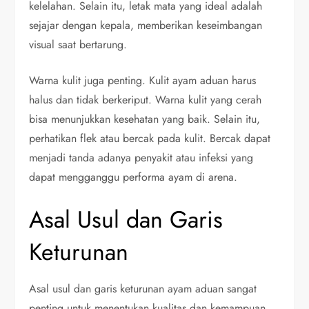
kelelahan. Selain itu, letak mata yang ideal adalah
sejajar dengan kepala, memberikan keseimbangan
visual saat bertarung.
Warna kulit juga penting. Kulit ayam aduan harus
halus dan tidak berkeriput. Warna kulit yang cerah
bisa menunjukkan kesehatan yang baik. Selain itu,
perhatikan flek atau bercak pada kulit. Bercak dapat
menjadi tanda adanya penyakit atau infeksi yang
dapat mengganggu performa ayam di arena.
Asal Usul dan Garis
Keturunan
Asal usul dan garis keturunan ayam aduan sangat
penting untuk menentukan kualitas dan kemampuan