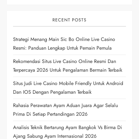
RECENT POSTS
Strategi Menang Main Sic Bo Online Live Casino
Resmi: Panduan Lengkap Untuk Pemain Pemula
Rekomendasi Situs Live Casino Online Resmi Dan
Terpercaya 2026 Untuk Pengalaman Bermain Terbaik
Situs Judi Live Casino Mobile Friendly Untuk Android
Dan IOS Dengan Pengalaman Terbaik
Rahasia Perawatan Ayam Aduan Juara Agar Selalu
Prima Di Setiap Pertandingan 2026
Analisis Teknik Bertarung Ayam Bangkok Vs Birma Di
Ajang Sabung Ayam Internasional 2026