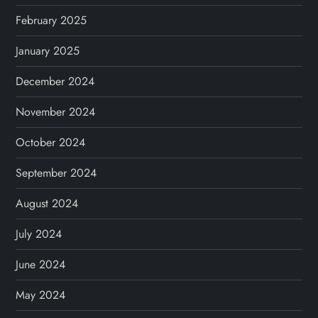
February 2025
January 2025
December 2024
November 2024
October 2024
September 2024
August 2024
July 2024
June 2024
May 2024