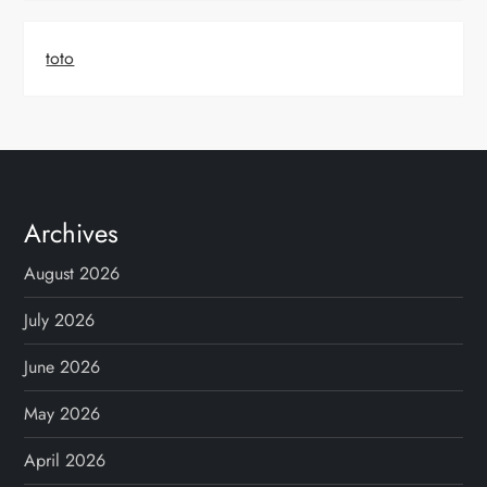
toto
Archives
August 2026
July 2026
June 2026
May 2026
April 2026