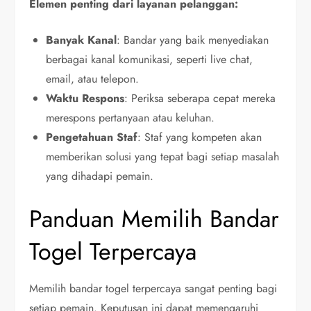
Elemen penting dari layanan pelanggan:
Banyak Kanal
: Bandar yang baik menyediakan
berbagai kanal komunikasi, seperti live chat,
email, atau telepon.
Waktu Respons
: Periksa seberapa cepat mereka
merespons pertanyaan atau keluhan.
Pengetahuan Staf
: Staf yang kompeten akan
memberikan solusi yang tepat bagi setiap masalah
yang dihadapi pemain.
Panduan Memilih Bandar
Togel Terpercaya
Memilih bandar togel terpercaya sangat penting bagi
setiap pemain. Keputusan ini dapat memengaruhi