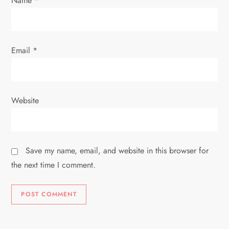
Name
*
Email
*
Website
Save my name, email, and website in this browser for
the next time I comment.