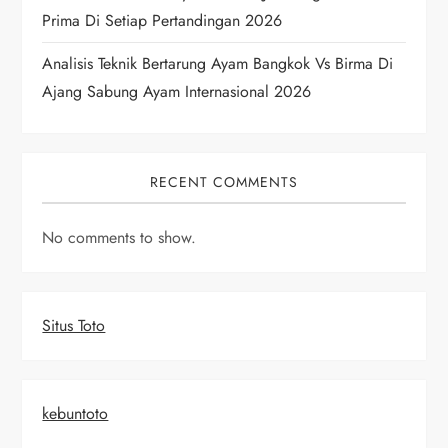
Prima Di Setiap Pertandingan 2026
Analisis Teknik Bertarung Ayam Bangkok Vs Birma Di
Ajang Sabung Ayam Internasional 2026
RECENT COMMENTS
No comments to show.
Situs Toto
kebuntoto