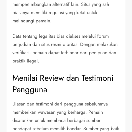
mempertimbangkan alternatif lain. Situs yang sah
biasanya memiliki regulasi yang ketat untuk
melindungi pemain.
Data tentang legalitas bisa diakses melalui forum
perjudian dan situs resmi otoritas. Dengan melakukan
verifikasi, pemain dapat terhindar dari penipuan dan
praktik ilegal.
Menilai Review dan Testimoni
Pengguna
Ulasan dan testimoni dari pengguna sebelumnya
memberikan wawasan yang berharga. Pemain
disarankan untuk membaca berbagai sumber
pendapat sebelum memilih bandar. Sumber yang baik