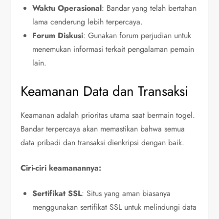
Waktu Operasional
: Bandar yang telah bertahan
lama cenderung lebih terpercaya.
Forum Diskusi
: Gunakan forum perjudian untuk
menemukan informasi terkait pengalaman pemain
lain.
Keamanan Data dan Transaksi
Keamanan adalah prioritas utama saat bermain togel.
Bandar terpercaya akan memastikan bahwa semua
data pribadi dan transaksi dienkripsi dengan baik.
Ciri-ciri keamanannya:
Sertifikat SSL
: Situs yang aman biasanya
menggunakan sertifikat SSL untuk melindungi data