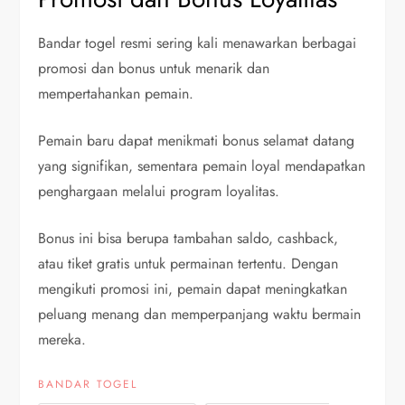
Bandar togel resmi sering kali menawarkan berbagai
promosi dan bonus untuk menarik dan
mempertahankan pemain.
Pemain baru dapat menikmati bonus selamat datang
yang signifikan, sementara pemain loyal mendapatkan
penghargaan melalui program loyalitas.
Bonus ini bisa berupa tambahan saldo, cashback,
atau tiket gratis untuk permainan tertentu. Dengan
mengikuti promosi ini, pemain dapat meningkatkan
peluang menang dan memperpanjang waktu bermain
mereka.
BANDAR TOGEL