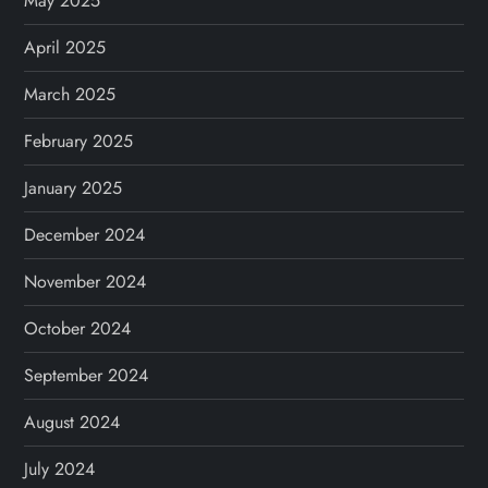
May 2025
April 2025
March 2025
February 2025
January 2025
December 2024
November 2024
October 2024
September 2024
August 2024
July 2024