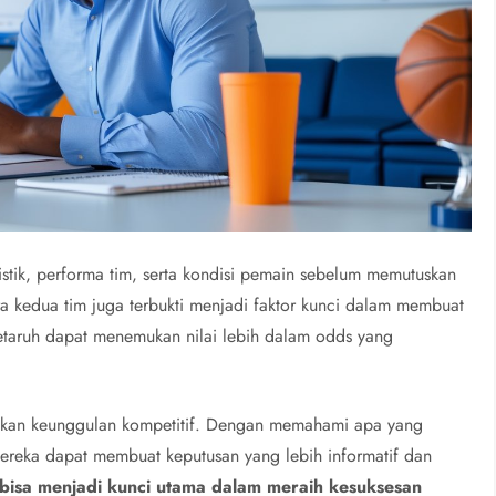
istik, performa tim, serta kondisi pemain sebelum memutuskan
a kedua tim juga terbukti menjadi faktor kunci dalam membuat
petaruh dapat menemukan nilai lebih dalam odds yang
rikan keunggulan kompetitif. Dengan memahami apa yang
 mereka dapat membuat keputusan yang lebih informatif dan
 bisa menjadi kunci utama dalam meraih kesuksesan