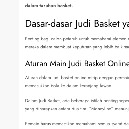
dalam taruhan basket.
Dasar-dasar Judi Basket
Penting bagi calon petaruh untuk memahami elemen 
mereka dalam membuat keputusan yang lebih baik saa
Aturan Main Judi Basket Onlin
Aturan dalam judi basket online mirip dengan perma
memasukkan bola ke dalam keranjang lawan.
Dalam Judi Basket, ada beberapa istilah penting sepe
yang diharapkan antara dua tim. “Moneyline” menun
Pemain harus memastikan memahami semua syarat dan 