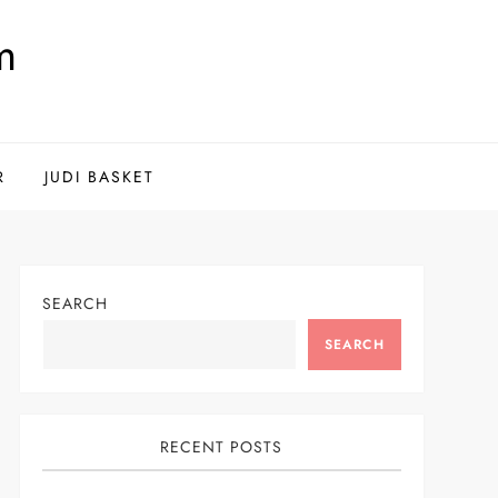
m
R
JUDI BASKET
SEARCH
SEARCH
RECENT POSTS