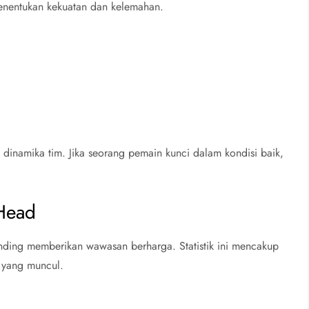
 menentukan kekuatan dan kelemahan.
inamika tim. Jika seorang pemain kunci dalam kondisi baik,
-Head
anding memberikan wawasan berharga. Statistik ini mencakup
m yang muncul.