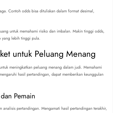
aga. Contoh odds bisa dituliskan dalam format desimal,
ang untuk memahami risiko dan imbalan. Makin tinggi odds,
 yang lebih tinggi pula.
sket untuk Peluang Menang
ng untuk meningkatkan peluang menang dalam judi. Memahami
emengaruhi hasil pertandingan, dapat memberikan keunggulan
m dan Pemain
 analisis pertandingan. Mengamati hasil pertandingan terakhir,