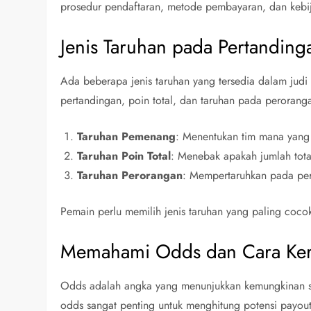
prosedur pendaftaran, metode pembayaran, dan kebij
Jenis Taruhan pada Pertanding
Ada beberapa jenis taruhan yang tersedia dalam judi
pertandingan, poin total, dan taruhan pada perorang
Taruhan Pemenang
: Menentukan tim mana yang
Taruhan Poin Total
: Menebak apakah jumlah total
Taruhan Perorangan
: Mempertaruhkan pada perf
Pemain perlu memilih jenis taruhan yang paling coco
Memahami Odds dan Cara Ker
Odds adalah angka yang menunjukkan kemungkinan sua
odds sangat penting untuk menghitung potensi payout