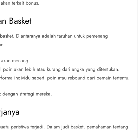
akan terkait bonus.
an Basket
 basket. Diantaranya adalah taruhan untuk pemenang
an.
 akan menang.
 poin akan lebih atau kurang dari angka yang ditentukan.
orma individu seperti poin atau rebound dari pemain tertentu.
k dengan strategi mereka.
janya
tu peristiwa terjadi. Dalam judi basket, pemahaman tentang
.