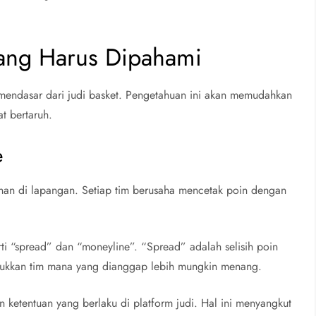
 yang Harus Dipahami
mendasar dari judi basket. Pengetahuan ini akan memudahkan
t bertaruh.
e
inan di lapangan. Setiap tim berusaha mencetak poin dengan
rti “spread” dan “moneyline”. “Spread” adalah selisih poin
jukkan tim mana yang dianggap lebih mungkin menang.
ketentuan yang berlaku di platform judi. Hal ini menyangkut