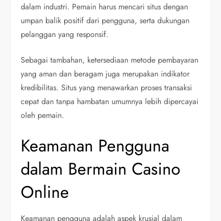
dalam industri. Pemain harus mencari situs dengan
umpan balik positif dari pengguna, serta dukungan
pelanggan yang responsif.
Sebagai tambahan, ketersediaan metode pembayaran
yang aman dan beragam juga merupakan indikator
kredibilitas. Situs yang menawarkan proses transaksi
cepat dan tanpa hambatan umumnya lebih dipercayai
oleh pemain.
Keamanan Pengguna
dalam Bermain Casino
Online
Keamanan pengguna adalah aspek krusial dalam