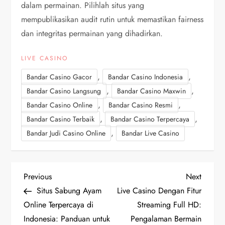
dalam permainan. Pilihlah situs yang
mempublikasikan audit rutin untuk memastikan fairness
dan integritas permainan yang dihadirkan.
LIVE CASINO
,
,
Bandar Casino Gacor
Bandar Casino Indonesia
,
,
Bandar Casino Langsung
Bandar Casino Maxwin
,
,
Bandar Casino Online
Bandar Casino Resmi
,
,
Bandar Casino Terbaik
Bandar Casino Terpercaya
,
Bandar Judi Casino Online
Bandar Live Casino
P
Previous
Next
Previous
Next
Post
Post
Situs Sabung Ayam
Live Casino Dengan Fitur
o
Online Terpercaya di
Streaming Full HD:
Indonesia: Panduan untuk
Pengalaman Bermain