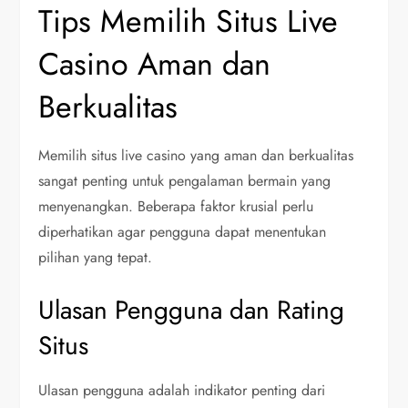
Tips Memilih Situs Live
Casino Aman dan
Berkualitas
Memilih situs live casino yang aman dan berkualitas
sangat penting untuk pengalaman bermain yang
menyenangkan. Beberapa faktor krusial perlu
diperhatikan agar pengguna dapat menentukan
pilihan yang tepat.
Ulasan Pengguna dan Rating
Situs
Ulasan pengguna adalah indikator penting dari