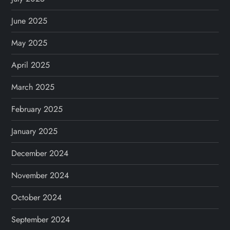
June 2025
May 2025
April 2025
March 2025
February 2025
January 2025
December 2024
November 2024
October 2024
September 2024