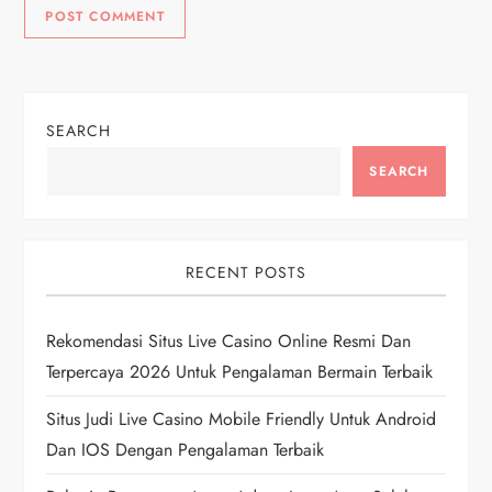
SEARCH
SEARCH
RECENT POSTS
Rekomendasi Situs Live Casino Online Resmi Dan
Terpercaya 2026 Untuk Pengalaman Bermain Terbaik
Situs Judi Live Casino Mobile Friendly Untuk Android
Dan IOS Dengan Pengalaman Terbaik