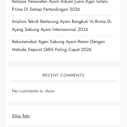
Rahasia Perawatan Ayam Aduan Juara Agar Selalu
Prima Di Setiap Pertandingan 2026
Analisis Teknik Bertarung Ayam Bangkok Vs Birma Di
Ajang Sabung Ayam Internasional 2026
Rekomendasi Agen Sabung Ayam Resmi Dengan
Metode Deposit QRIS Paling Cepat 2026
RECENT COMMENTS
No comments to show.
Situs Toto