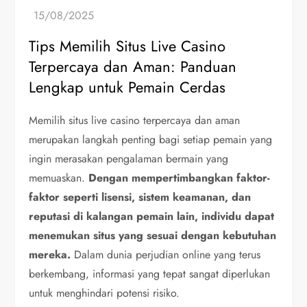
Tips Memilih Situs Live Casino
Terpercaya dan Aman: Panduan
Lengkap untuk Pemain Cerdas
Memilih situs live casino terpercaya dan aman
merupakan langkah penting bagi setiap pemain yang
ingin merasakan pengalaman bermain yang
memuaskan.
Dengan mempertimbangkan faktor-
faktor seperti lisensi, sistem keamanan, dan
reputasi di kalangan pemain lain, individu dapat
menemukan situs yang sesuai dengan kebutuhan
mereka.
Dalam dunia perjudian online yang terus
berkembang, informasi yang tepat sangat diperlukan
untuk menghindari potensi risiko.