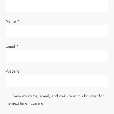
o
n
Name
*
Email
*
Website
Save my name, email, and website in this browser for
the next time I comment.