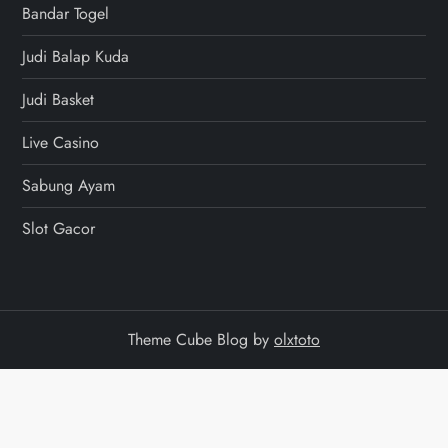
Bandar Togel
Judi Balap Kuda
Judi Basket
Live Casino
Sabung Ayam
Slot Gacor
Theme Cube Blog by
olxtoto