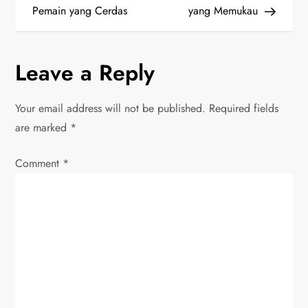
s
Pemain yang Cerdas
yang Memukau
t
n
Leave a Reply
a
Your email address will not be published.
Required fields
v
are marked
*
i
Comment
*
g
a
t
i