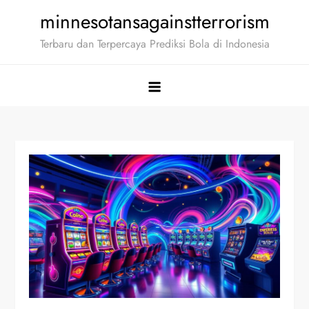
Skip
minnesotansagainstterrorism
to
Terbaru dan Terpercaya Prediksi Bola di Indonesia
content