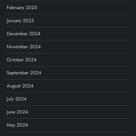
February 2025
January 2025
December 2024
November 2024
October 2024
September 2024
August 2024
July 2024
June 2024
May 2024