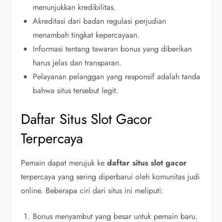
menunjukkan kredibilitas.
Akreditasi dari badan regulasi perjudian
menambah tingkat kepercayaan.
Informasi tentang tawaran bonus yang diberikan
harus jelas dan transparan.
Pelayanan pelanggan yang responsif adalah tanda
bahwa situs tersebut legit.
Daftar Situs Slot Gacor
Terpercaya
Pemain dapat merujuk ke
daftar situs slot gacor
terpercaya yang sering diperbarui oleh komunitas judi
online. Beberapa ciri dari situs ini meliputi:
Bonus menyambut yang besar untuk pemain baru.