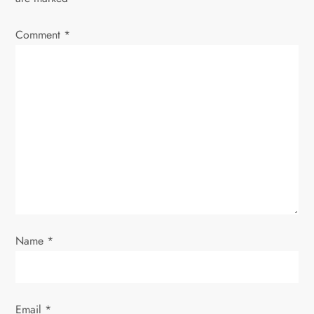
v
Comment
*
i
g
a
t
i
o
Name
*
n
Email
*