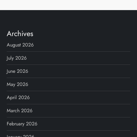
Archives
August 2026
July 2026
June 2026
May 2026
April 2026
March 2026
February 2026
January 2026