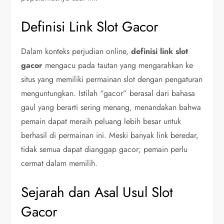
Definisi Link Slot Gacor
Dalam konteks perjudian online,
definisi link slot
gacor
mengacu pada tautan yang mengarahkan ke
situs yang memiliki permainan slot dengan pengaturan
menguntungkan. Istilah “gacor” berasal dari bahasa
gaul yang berarti sering menang, menandakan bahwa
pemain dapat meraih peluang lebih besar untuk
berhasil di permainan ini. Meski banyak link beredar,
tidak semua dapat dianggap gacor; pemain perlu
cermat dalam memilih.
Sejarah dan Asal Usul Slot
Gacor