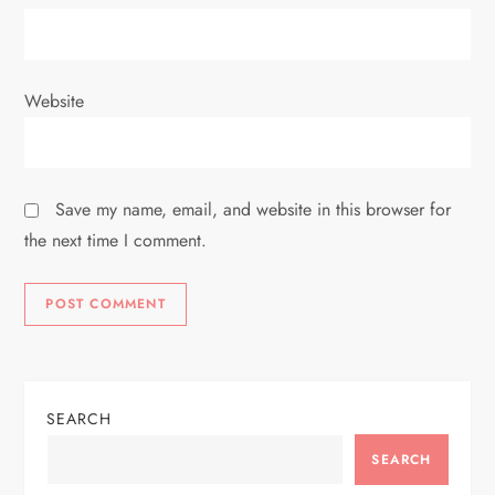
Website
Save my name, email, and website in this browser for
the next time I comment.
SEARCH
SEARCH