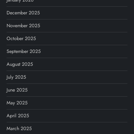
December 2025
November 2025
October 2025
September 2025
August 2025
July 2025
June 2025
May 2025
April 2025
March 2025