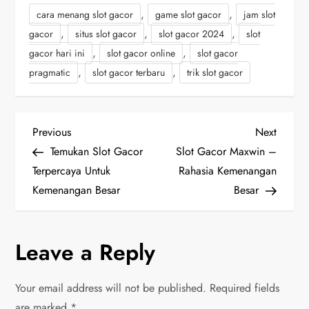
,
,
cara menang slot gacor
game slot gacor
jam slot
,
,
,
gacor
situs slot gacor
slot gacor 2024
slot
,
,
gacor hari ini
slot gacor online
slot gacor
,
,
pragmatic
slot gacor terbaru
trik slot gacor
P
Previous
Next
Previous
Next
Post
Post
Temukan Slot Gacor
Slot Gacor Maxwin –
o
Terpercaya Untuk
Rahasia Kemenangan
Kemenangan Besar
Besar
s
t
Leave a Reply
n
Your email address will not be published.
Required fields
a
are marked
*