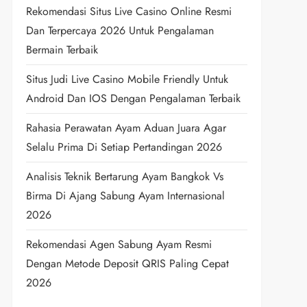
Rekomendasi Situs Live Casino Online Resmi
Dan Terpercaya 2026 Untuk Pengalaman
Bermain Terbaik
Situs Judi Live Casino Mobile Friendly Untuk
Android Dan IOS Dengan Pengalaman Terbaik
Rahasia Perawatan Ayam Aduan Juara Agar
Selalu Prima Di Setiap Pertandingan 2026
Analisis Teknik Bertarung Ayam Bangkok Vs
Birma Di Ajang Sabung Ayam Internasional
2026
Rekomendasi Agen Sabung Ayam Resmi
Dengan Metode Deposit QRIS Paling Cepat
2026