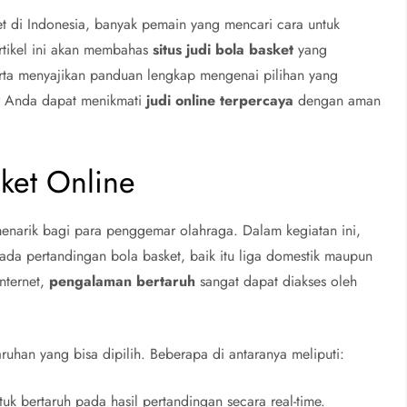
et di Indonesia, banyak pemain yang mencari cara untuk
rtikel ini akan membahas
situs judi bola basket
yang
erta menyajikan panduan lengkap mengenai pilihan yang
gar Anda dapat menikmati
judi online terpercaya
dengan aman
ket Online
menarik bagi para penggemar olahraga. Dalam kegiatan ini,
a pertandingan bola basket, baik itu liga domestik maupun
nternet,
pengalaman bertaruh
sangat dapat diakses oleh
uhan yang bisa dipilih. Beberapa di antaranya meliputi:
k bertaruh pada hasil pertandingan secara real-time.