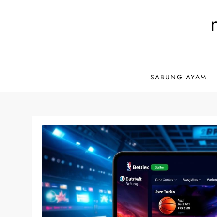
Skip
to
content
SABUNG AYAM