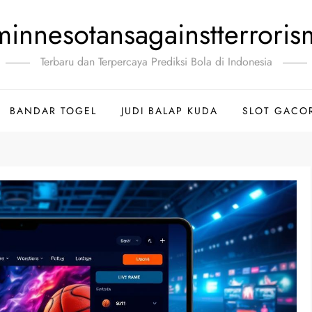
minnesotansagainstterroris
Terbaru dan Terpercaya Prediksi Bola di Indonesia
BANDAR TOGEL
JUDI BALAP KUDA
SLOT GACO