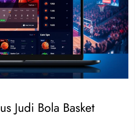
tus Judi Bola Basket