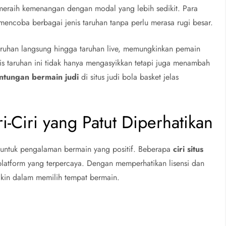
meraih kemenangan dengan modal yang lebih sedikit. Para
encoba berbagai jenis taruhan tanpa perlu merasa rugi besar.
taruhan langsung hingga taruhan live, memungkinkan pemain
is taruhan ini tidak hanya mengasyikkan tetapi juga menambah
ntungan bermain judi
di situs judi bola basket jelas
ri-Ciri yang Patut Diperhatikan
ng untuk pengalaman bermain yang positif. Beberapa
ciri situs
atform yang terpercaya. Dengan memperhatikan lisensi dan
akin dalam memilih tempat bermain.