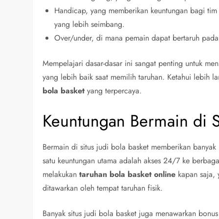
Handicap, yang memberikan keuntungan bagi tim 
yang lebih seimbang.
Over/under, di mana pemain dapat bertaruh pada 
Mempelajari dasar-dasar ini sangat penting untuk me
yang lebih baik saat memilih taruhan. Ketahui lebih 
bola basket
yang terpercaya.
Keuntungan Bermain di Si
Bermain di situs judi bola basket memberikan banya
satu keuntungan utama adalah akses 24/7 ke berbaga
melakukan
taruhan bola basket online
kapan saja, 
ditawarkan oleh tempat taruhan fisik.
Banyak situs judi bola basket juga menawarkan bonus