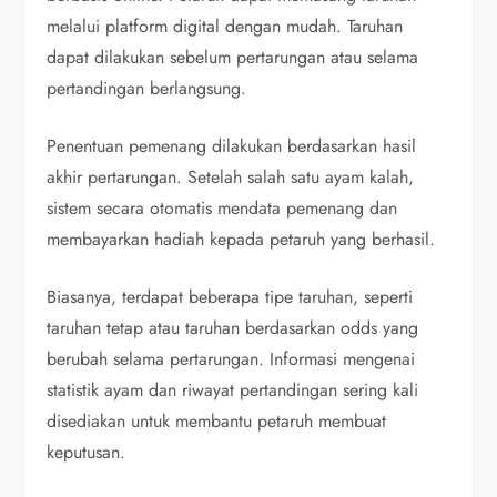
melalui platform digital dengan mudah. Taruhan
dapat dilakukan sebelum pertarungan atau selama
pertandingan berlangsung.
Penentuan pemenang dilakukan berdasarkan hasil
akhir pertarungan. Setelah salah satu ayam kalah,
sistem secara otomatis mendata pemenang dan
membayarkan hadiah kepada petaruh yang berhasil.
Biasanya, terdapat beberapa tipe taruhan, seperti
taruhan tetap atau taruhan berdasarkan odds yang
berubah selama pertarungan. Informasi mengenai
statistik ayam dan riwayat pertandingan sering kali
disediakan untuk membantu petaruh membuat
keputusan.