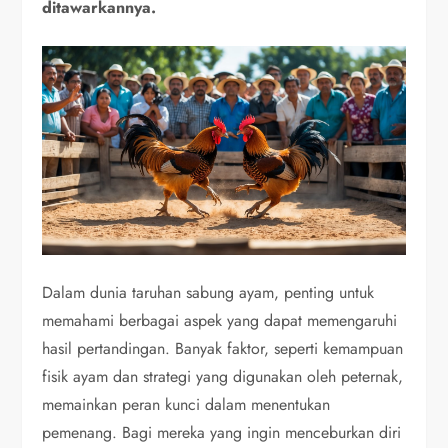
ditawarkannya.
Dalam dunia taruhan sabung ayam, penting untuk
memahami berbagai aspek yang dapat memengaruhi
hasil pertandingan. Banyak faktor, seperti kemampuan
fisik ayam dan strategi yang digunakan oleh peternak,
memainkan peran kunci dalam menentukan
pemenang. Bagi mereka yang ingin menceburkan diri