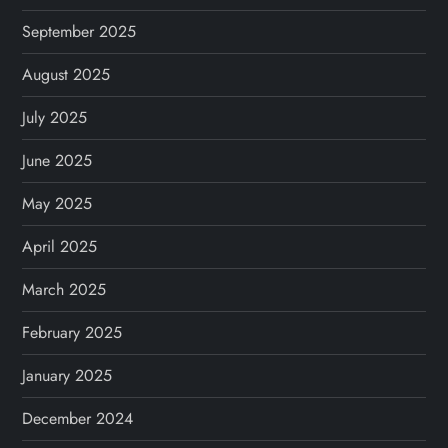
September 2025
August 2025
July 2025
June 2025
May 2025
April 2025
March 2025
February 2025
January 2025
December 2024