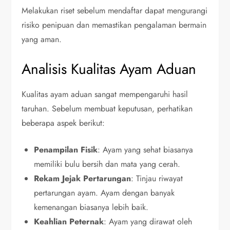
Melakukan riset sebelum mendaftar dapat mengurangi
risiko penipuan dan memastikan pengalaman bermain
yang aman.
Analisis Kualitas Ayam Aduan
Kualitas ayam aduan sangat mempengaruhi hasil
taruhan. Sebelum membuat keputusan, perhatikan
beberapa aspek berikut:
Penampilan Fisik
: Ayam yang sehat biasanya
memiliki bulu bersih dan mata yang cerah.
Rekam Jejak Pertarungan
: Tinjau riwayat
pertarungan ayam. Ayam dengan banyak
kemenangan biasanya lebih baik.
Keahlian Peternak
: Ayam yang dirawat oleh