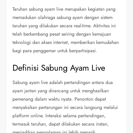
Taruhan sabung ayam live merupakan kegiatan yang
memadukan olahraga sabung ayam dengan sistem
taruhan yang dilakukan secara real-time. Aktivitas ini
telah berkembang pesat seiring dengan kemajuan
teknologi dan akses internet, memberikan kemudahan
bagi para penggemar untuk berpartisipasi.
Definisi Sabung Ayam Live
Sabung ayam live adalah pertandingan antara dua
ayam jantan yang dirancang untuk menghasilkan
pemenang dalam waktu nyata. Penonton dapat
menyaksikan pertarungan ini secara langsung melalui
platform online. Interaksi selama pertandingan,
termasuk taruhan, dapat dilakukan secara instan,
menjadikan pengalaman ini lebih menarik.