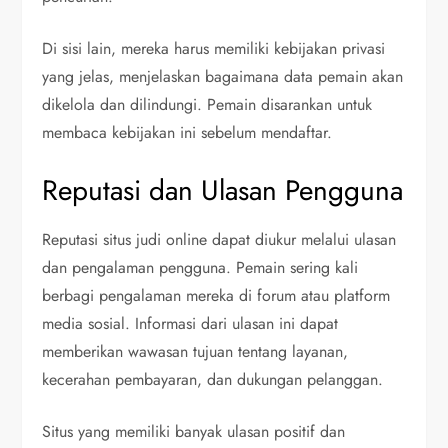
Di sisi lain, mereka harus memiliki kebijakan privasi
yang jelas, menjelaskan bagaimana data pemain akan
dikelola dan dilindungi. Pemain disarankan untuk
membaca kebijakan ini sebelum mendaftar.
Reputasi dan Ulasan Pengguna
Reputasi situs judi online dapat diukur melalui ulasan
dan pengalaman pengguna. Pemain sering kali
berbagi pengalaman mereka di forum atau platform
media sosial. Informasi dari ulasan ini dapat
memberikan wawasan tujuan tentang layanan,
kecerahan pembayaran, dan dukungan pelanggan.
Situs yang memiliki banyak ulasan positif dan