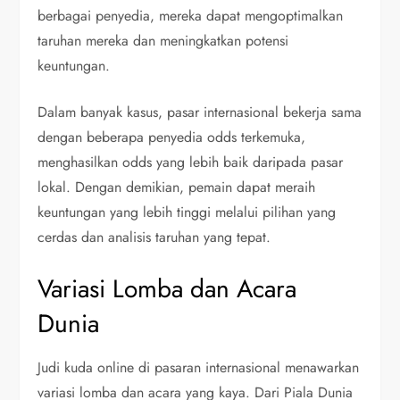
berbagai penyedia, mereka dapat mengoptimalkan
taruhan mereka dan meningkatkan potensi
keuntungan.
Dalam banyak kasus, pasar internasional bekerja sama
dengan beberapa penyedia odds terkemuka,
menghasilkan odds yang lebih baik daripada pasar
lokal. Dengan demikian, pemain dapat meraih
keuntungan yang lebih tinggi melalui pilihan yang
cerdas dan analisis taruhan yang tepat.
Variasi Lomba dan Acara
Dunia
Judi kuda online di pasaran internasional menawarkan
variasi lomba dan acara yang kaya. Dari Piala Dunia