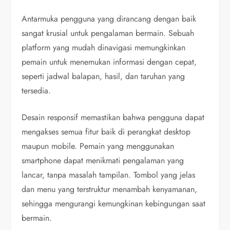
Antarmuka pengguna yang dirancang dengan baik
sangat krusial untuk pengalaman bermain. Sebuah
platform yang mudah dinavigasi memungkinkan
pemain untuk menemukan informasi dengan cepat,
seperti jadwal balapan, hasil, dan taruhan yang
tersedia.
Desain responsif memastikan bahwa pengguna dapat
mengakses semua fitur baik di perangkat desktop
maupun mobile. Pemain yang menggunakan
smartphone dapat menikmati pengalaman yang
lancar, tanpa masalah tampilan. Tombol yang jelas
dan menu yang terstruktur menambah kenyamanan,
sehingga mengurangi kemungkinan kebingungan saat
bermain.