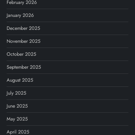
February 2026
January 2026
December 2025
November 2025
October 2025
September 2025
August 2025
July 2025
June 2025
May 2025
April 2025