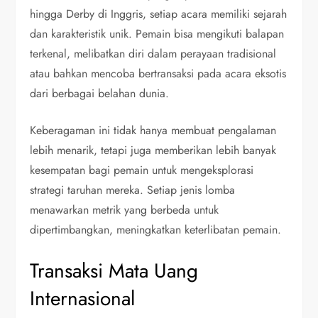
hingga Derby di Inggris, setiap acara memiliki sejarah
dan karakteristik unik. Pemain bisa mengikuti balapan
terkenal, melibatkan diri dalam perayaan tradisional
atau bahkan mencoba bertransaksi pada acara eksotis
dari berbagai belahan dunia.
Keberagaman ini tidak hanya membuat pengalaman
lebih menarik, tetapi juga memberikan lebih banyak
kesempatan bagi pemain untuk mengeksplorasi
strategi taruhan mereka. Setiap jenis lomba
menawarkan metrik yang berbeda untuk
dipertimbangkan, meningkatkan keterlibatan pemain.
Transaksi Mata Uang
Internasional