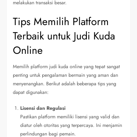
melakukan transaksi besar.
Tips Memilih Platform
Terbaik untuk Judi Kuda
Online
Memilih platform judi kuda online yang tepat sangat
penting untuk pengalaman bermain yang aman dan
menyenangkan. Berikut adalah beberapa tips yang
dapat digunakan:
Lisensi dan Regulasi
Pastikan platform memiliki lisensi yang valid dan
diatur oleh otoritas yang terpercaya. Ini menjamin
perlindungan bagi pemain.