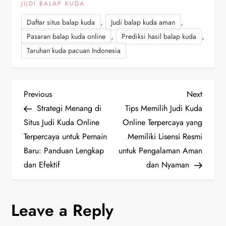
JUDI BALAP KUDA
,
,
Daftar situs balap kuda
Judi balap kuda aman
,
,
Pasaran balap kuda online
Prediksi hasil balap kuda
Taruhan kuda pacuan Indonesia
P
Previous
Next
Previous
Next
Post
Post
Strategi Menang di
Tips Memilih Judi Kuda
o
Situs Judi Kuda Online
Online Terpercaya yang
Terpercaya untuk Pemain
Memiliki Lisensi Resmi
s
Baru: Panduan Lengkap
untuk Pengalaman Aman
t
dan Efektif
dan Nyaman
n
Leave a Reply
a