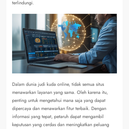
terlindungi.
Dalam dunia judi kuda online, tidak semua situs
menawarkan layanan yang sama. Oleh karena itu,
penting untuk mengetahui mana saja yang dapat
dipercaya dan menawarkan fitur terbaik. Dengan
informasi yang tepat, petaruh dapat mengambil
keputusan yang cerdas dan meningkatkan peluang