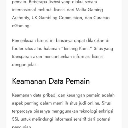
pemain. Beberapa lisensi yang diakui secara
internasional meliputi lisensi dari Malta Gaming
Authority, UK Gambling Commission, dan Curacao
eGaming.
Pemeriksaan lisensi ini biasanya dapat dilakukan di
footer situs atau halaman “Tentang Kami.” Situs yang
transparan akan mencantumkan informasi lisensi
dengan jelas.
Keamanan Data Pemain
Keamanan data pribadi dan keuangan pemain adalah
aspek penting dalam memilih situs judi online. Situs
terpercaya biasanya menggunakan teknologi enkripsi
SSL untuk melindungi informasi sensitif dari potensi
pencurian.