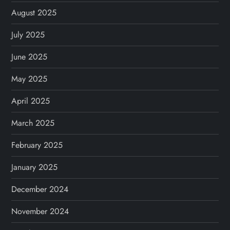
August 2025
July 2025
June 2025
May 2025
April 2025
March 2025
February 2025
January 2025
December 2024
November 2024