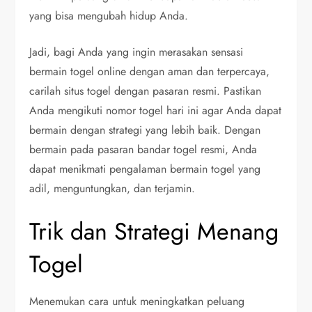
yang bisa mengubah hidup Anda.
Jadi, bagi Anda yang ingin merasakan sensasi
bermain togel online dengan aman dan terpercaya,
carilah situs togel dengan pasaran resmi. Pastikan
Anda mengikuti nomor togel hari ini agar Anda dapat
bermain dengan strategi yang lebih baik. Dengan
bermain pada pasaran bandar togel resmi, Anda
dapat menikmati pengalaman bermain togel yang
adil, menguntungkan, dan terjamin.
Trik dan Strategi Menang
Togel
Menemukan cara untuk meningkatkan peluang