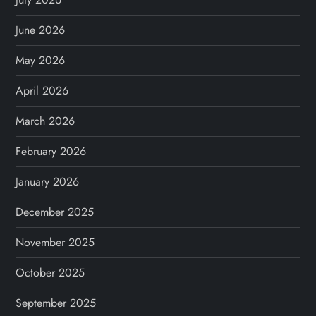
June 2026
May 2026
April 2026
March 2026
February 2026
January 2026
December 2025
November 2025
October 2025
September 2025