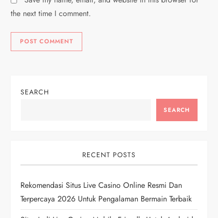
the next time I comment.
SEARCH
SEARCH
RECENT POSTS
Rekomendasi Situs Live Casino Online Resmi Dan
Terpercaya 2026 Untuk Pengalaman Bermain Terbaik