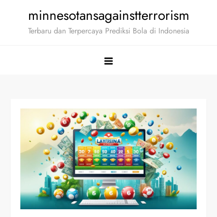
Skip
minnesotansagainstterrorism
to
Terbaru dan Terpercaya Prediksi Bola di Indonesia
content