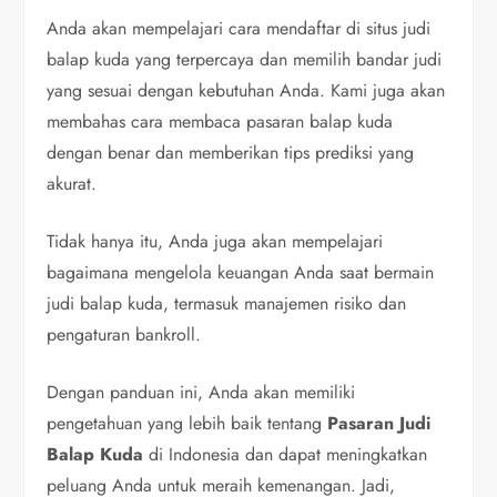
Anda akan mempelajari cara mendaftar di situs judi
balap kuda yang terpercaya dan memilih bandar judi
yang sesuai dengan kebutuhan Anda. Kami juga akan
membahas cara membaca pasaran balap kuda
dengan benar dan memberikan tips prediksi yang
akurat.
Tidak hanya itu, Anda juga akan mempelajari
bagaimana mengelola keuangan Anda saat bermain
judi balap kuda, termasuk manajemen risiko dan
pengaturan bankroll.
Dengan panduan ini, Anda akan memiliki
pengetahuan yang lebih baik tentang
Pasaran Judi
Balap Kuda
di Indonesia dan dapat meningkatkan
peluang Anda untuk meraih kemenangan. Jadi,