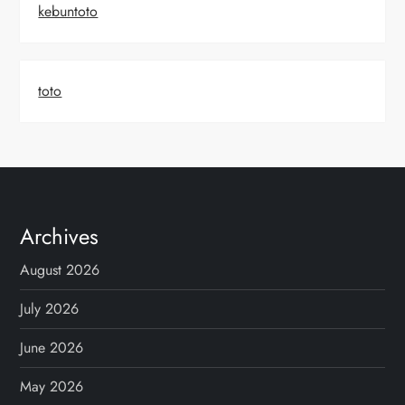
kebuntoto
toto
Archives
August 2026
July 2026
June 2026
May 2026