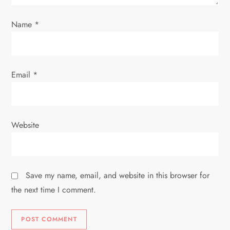
i
o
Name
*
n
Email
*
Website
Save my name, email, and website in this browser for
the next time I comment.