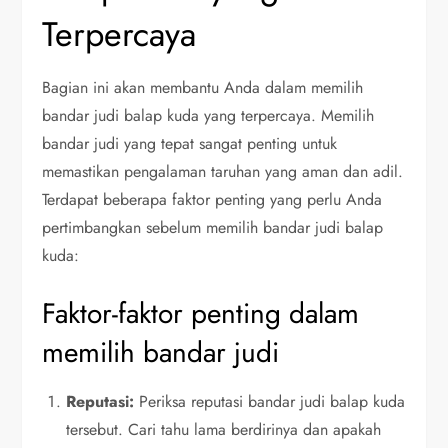
Terpercaya
Bagian ini akan membantu Anda dalam memilih
bandar judi balap kuda yang terpercaya. Memilih
bandar judi yang tepat sangat penting untuk
memastikan pengalaman taruhan yang aman dan adil.
Terdapat beberapa faktor penting yang perlu Anda
pertimbangkan sebelum memilih bandar judi balap
kuda:
Faktor-faktor penting dalam
memilih bandar judi
Reputasi:
Periksa reputasi bandar judi balap kuda
tersebut. Cari tahu lama berdirinya dan apakah