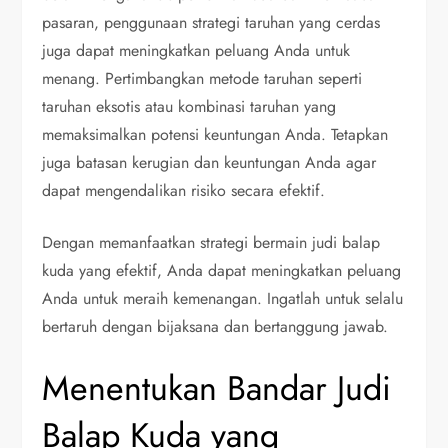
pasaran, penggunaan strategi taruhan yang cerdas
juga dapat meningkatkan peluang Anda untuk
menang. Pertimbangkan metode taruhan seperti
taruhan eksotis atau kombinasi taruhan yang
memaksimalkan potensi keuntungan Anda. Tetapkan
juga batasan kerugian dan keuntungan Anda agar
dapat mengendalikan risiko secara efektif.
Dengan memanfaatkan strategi bermain judi balap
kuda yang efektif, Anda dapat meningkatkan peluang
Anda untuk meraih kemenangan. Ingatlah untuk selalu
bertaruh dengan bijaksana dan bertanggung jawab.
Menentukan Bandar Judi
Balap Kuda yang