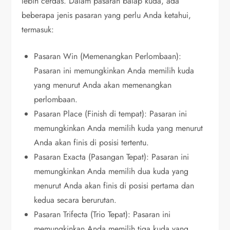
lebih cerdas. Dalam pasaran balap kuda, ada
beberapa jenis pasaran yang perlu Anda ketahui,
termasuk:
Pasaran Win (Memenangkan Perlombaan):
Pasaran ini memungkinkan Anda memilih kuda
yang menurut Anda akan memenangkan
perlombaan.
Pasaran Place (Finish di tempat): Pasaran ini
memungkinkan Anda memilih kuda yang menurut
Anda akan finis di posisi tertentu.
Pasaran Exacta (Pasangan Tepat): Pasaran ini
memungkinkan Anda memilih dua kuda yang
menurut Anda akan finis di posisi pertama dan
kedua secara berurutan.
Pasaran Trifecta (Trio Tepat): Pasaran ini
memungkinkan Anda memilih tiga kuda yang