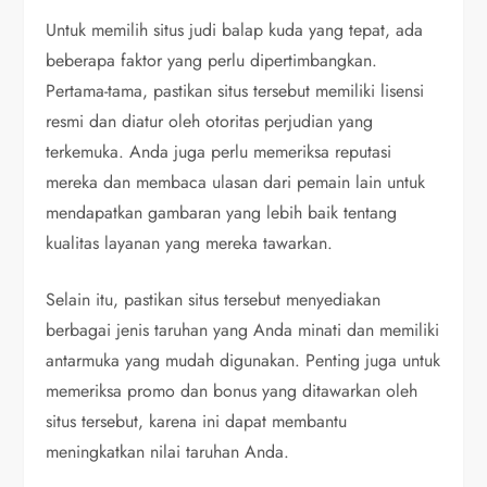
Untuk memilih situs judi balap kuda yang tepat, ada
beberapa faktor yang perlu dipertimbangkan.
Pertama-tama, pastikan situs tersebut memiliki lisensi
resmi dan diatur oleh otoritas perjudian yang
terkemuka. Anda juga perlu memeriksa reputasi
mereka dan membaca ulasan dari pemain lain untuk
mendapatkan gambaran yang lebih baik tentang
kualitas layanan yang mereka tawarkan.
Selain itu, pastikan situs tersebut menyediakan
berbagai jenis taruhan yang Anda minati dan memiliki
antarmuka yang mudah digunakan. Penting juga untuk
memeriksa promo dan bonus yang ditawarkan oleh
situs tersebut, karena ini dapat membantu
meningkatkan nilai taruhan Anda.