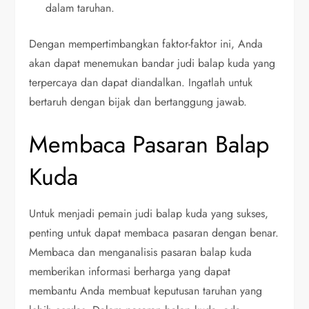
dalam taruhan.
Dengan mempertimbangkan faktor-faktor ini, Anda
akan dapat menemukan bandar judi balap kuda yang
terpercaya dan dapat diandalkan. Ingatlah untuk
bertaruh dengan bijak dan bertanggung jawab.
Membaca Pasaran Balap
Kuda
Untuk menjadi pemain judi balap kuda yang sukses,
penting untuk dapat membaca pasaran dengan benar.
Membaca dan menganalisis pasaran balap kuda
memberikan informasi berharga yang dapat
membantu Anda membuat keputusan taruhan yang