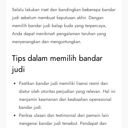
Selalu lakukan riset dan bandingkan beberapa bandar
judi sebelum membuat keputusan akhir. Dengan
memilih bandar judi balap kuda yang terpercaya,
Anda dapat menikmati pengalaman taruhan yang
menyenangkan dan menguntungkan.
Tips dalam memilih bandar
judi
Pastikan bandar judi memiliki lisensi resmi dan
diatur oleh otoritas perjudian yang relevan. Hal ini
menjamin keamanan dan keabsahan operasional
bandar judi.
Periksa ulasan dan testimonial dari pemain lain
mengenai bandar judi tersebut. Pendapat dan