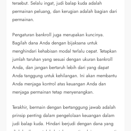
tersebut. Selalu ingat, judi balap kuda adalah
permainan peluang, dan kerugian adalah bagian dari
permainan.
Pengaturan bankroll juga merupakan kuncinya.
Bagilah dana Anda dengan bijaksana untuk
menghindari kehabisan modal terlalu cepat. Tetapkan
jumlah taruhan yang sesuai dengan ukuran bankroll
Anda, dan jangan bertaruh lebih dari yang dapat
Anda tanggung untuk kehilangan. Ini akan membantu
Anda menjaga kontrol atas keuangan Anda dan
menjaga permainan tetap menyenangkan.
Terakhir, bermain dengan bertanggung jawab adalah
prinsip penting dalam pengelolaan keuangan dalam
judi balap kuda. Hindari berjudi dengan dana yang