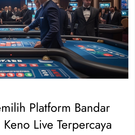
ilih Platform Bandar
 Keno Live Terpercaya