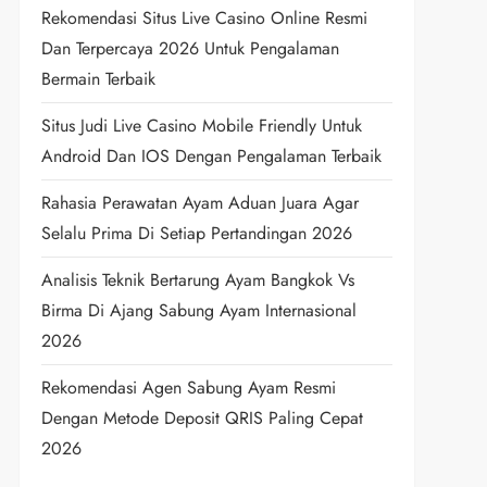
Rekomendasi Situs Live Casino Online Resmi
Dan Terpercaya 2026 Untuk Pengalaman
Bermain Terbaik
Situs Judi Live Casino Mobile Friendly Untuk
Android Dan IOS Dengan Pengalaman Terbaik
Rahasia Perawatan Ayam Aduan Juara Agar
Selalu Prima Di Setiap Pertandingan 2026
Analisis Teknik Bertarung Ayam Bangkok Vs
Birma Di Ajang Sabung Ayam Internasional
2026
Rekomendasi Agen Sabung Ayam Resmi
Dengan Metode Deposit QRIS Paling Cepat
2026