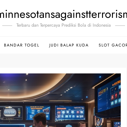
minnesotansagainstterroris
Terbaru dan Terpercaya Prediksi Bola di Indonesia
BANDAR TOGEL
JUDI BALAP KUDA
SLOT GACO