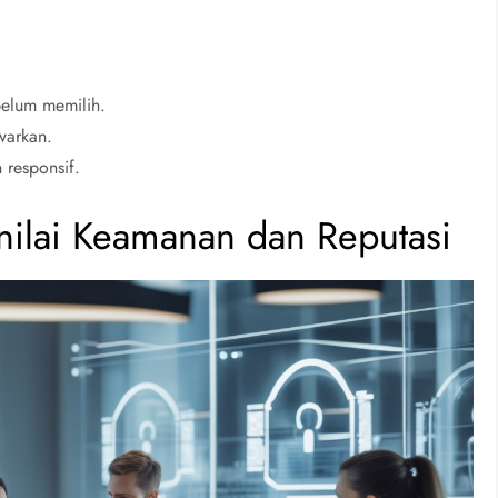
belum memilih.
warkan.
 responsif.
nilai Keamanan dan Reputasi