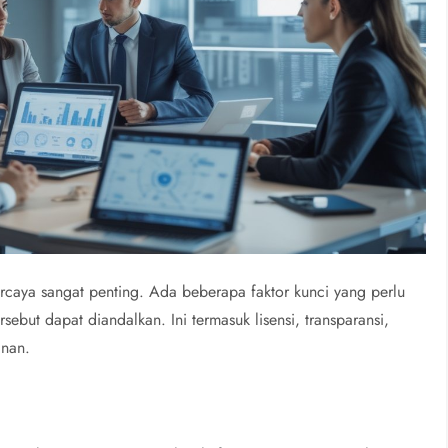
rcaya sangat penting. Ada beberapa faktor kunci yang perlu
ebut dapat diandalkan. Ini termasuk lisensi, transparansi,
anan.