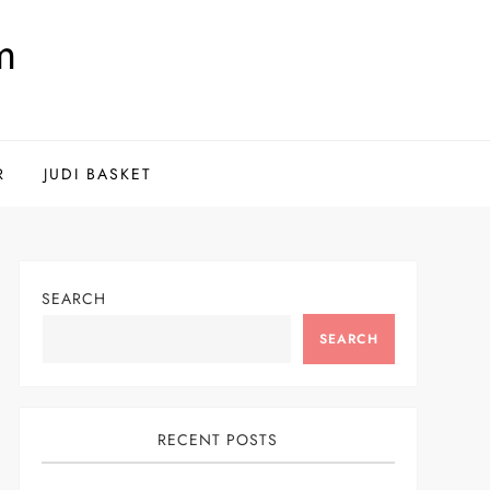
m
R
JUDI BASKET
SEARCH
SEARCH
RECENT POSTS