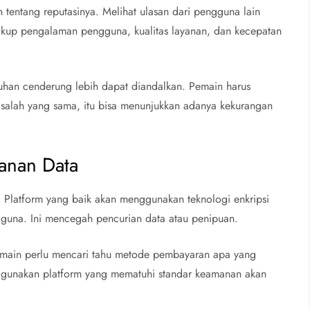
tentang reputasinya. Melihat ulasan dari pengguna lain
cakup pengalaman pengguna, kualitas layanan, dan kecepatan
eluhan cenderung lebih dapat diandalkan. Pemain harus
asalah yang sama, itu bisa menunjukkan adanya kekurangan
anan Data
. Platform yang baik akan menggunakan teknologi enkripsi
ngguna. Ini mencegah pencurian data atau penipuan.
emain perlu mencari tahu metode pembayaran apa yang
ggunakan platform yang mematuhi standar keamanan akan