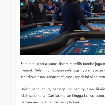
Beberapa kriteria utama dalam memilih bandar juga
menarik. Selain itu, layanan pelanggan yang respons
saat dibutuhkan. Memahami aspek-aspek ini akan me
Dalam panduan ini, berbagai hal penting akan dibah
lebih sederhana. Dari keamanan hingga bonus, semua
pemain membuat pilihan yang terbaik.