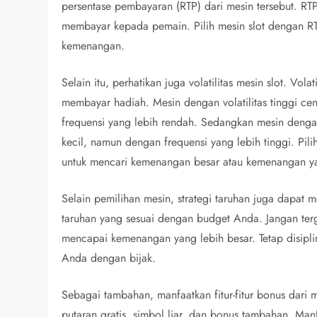
persentase pembayaran (RTP) dari mesin tersebut. R
membayar kepada pemain. Pilih mesin slot dengan R
kemenangan.
Selain itu, perhatikan juga volatilitas mesin slot. V
membayar hadiah. Mesin dengan volatilitas tinggi 
frequensi yang lebih rendah. Sedangkan mesin denga
kecil, namun dengan frequensi yang lebih tinggi. Pil
untuk mencari kemenangan besar atau kemenangan ya
Selain pemilihan mesin, strategi taruhan juga dapat
taruhan yang sesuai dengan budget Anda. Jangan ter
mencapai kemenangan yang lebih besar. Tetap disipli
Anda dengan bijak.
Sebagai tambahan, manfaatkan fitur-fitur bonus dari me
putaran gratis, simbol liar, dan bonus tambahan. Manf