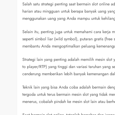
Salah satu strategi penting saat bermain slot online
harian atau mingguan untuk berapa banyak uang yan
menggunakan uang yang Anda mampu untuk kehilangan
Selain itu, penting juga untuk memahami cara kerja me
seperti simbol liar (wild symbol), putaran gratis (free
membantu Anda mengoptimalkan peluang kemenangan
Strategi lain yang penting adalah memilih mesin slot 
to player/RTP) yang tinggi dan variasi taruhan yang
cenderung memberikan lebih banyak kemenangan dal
Teknik lain yang bisa Anda coba adalah bermain deng
tergoda untuk terus bermain mesin slot yang tidak m
menerus, cobalah pindah ke mesin slot lain atau berhe
Saat bermain slot online, tetaplah bersabar dan jang