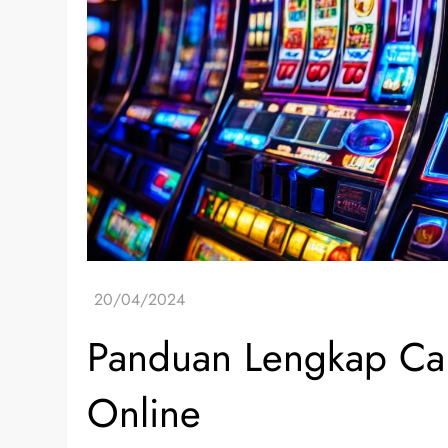
Panduan Lengkap Car
Online