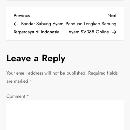
P
Previous
Next
Previous
Next
Post
Post
Bandar Sabung Ayam
Panduan Lengkap Sabung
o
Terpercaya di Indonesia
Ayam SV388 Online
s
Leave a Reply
t
n
Your email address will not be published.
Required fields
are marked
*
a
Comment
v
*
i
g