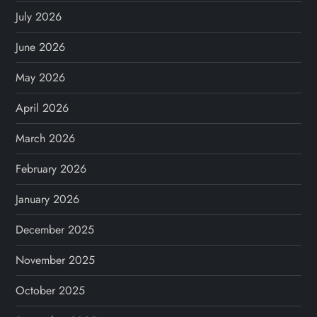
July 2026
June 2026
May 2026
April 2026
March 2026
February 2026
January 2026
December 2025
November 2025
October 2025