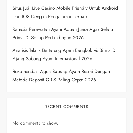
Situs Judi Live Casino Mobile Friendly Untuk Android
Dan IOS Dengan Pengalaman Terbaik
Rahasia Perawatan Ayam Aduan Juara Agar Selalu
Prima Di Setiap Pertandingan 2026
Analisis Teknik Bertarung Ayam Bangkok Vs Birma Di
Ajang Sabung Ayam Internasional 2026
Rekomendasi Agen Sabung Ayam Resmi Dengan
Metode Deposit QRIS Paling Cepat 2026
RECENT COMMENTS
No comments to show.