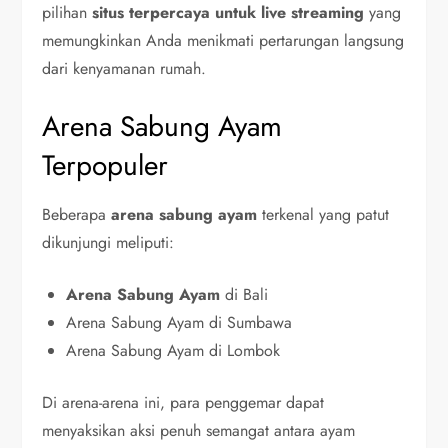
pilihan
situs terpercaya untuk live streaming
yang
memungkinkan Anda menikmati pertarungan langsung
dari kenyamanan rumah.
Arena Sabung Ayam
Terpopuler
Beberapa
arena sabung ayam
terkenal yang patut
dikunjungi meliputi:
Arena Sabung Ayam
di Bali
Arena Sabung Ayam di Sumbawa
Arena Sabung Ayam di Lombok
Di arena-arena ini, para penggemar dapat
menyaksikan aksi penuh semangat antara ayam