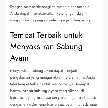
Dengan mempertimbangkan faktor-faktor tersebut,
Anda dapat memaksimalkan kesenangan dalam
menyaksikan
tayangan sabung ayam langsung
.
Tempat Terbaik untuk
Menyaksikan Sabung
Ayam
Menyaksikan sabung ayam dapat menjadi
pengalaman yang mengasyikkan, terutama jika Anda
tahu tempat terbaik untuk menontonnya. Terdapat
banyak
arena sabung ayam
yang dikenal di
Indonesia, yang menawarkan pertarungan berkualitas
dengan atmosfer yang luar biasa. Selain itu, ada juga