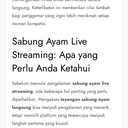
langsung. Keterlibatan ini memberikan nilai tambah
bagi penggemar yang ingin lebih menikmati setiap
momen kompetisi.
Sabung Ayam Live
Streaming: Apa yang
Perlu Anda Ketahui
Sebelum memulai pengalaman
sabung ayam live
streaming
, ada beberapa hal penting yang perlu
diperhatikan. Mengakses
tayangan sabung ayam
langsung
bisa menjadi pengalaman yang menarik,
tetapi memilih platform yang terpercaya menjadi
langkah pertama yang krusial.