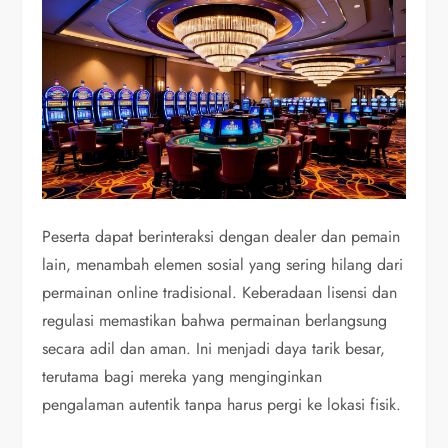
Peserta dapat berinteraksi dengan dealer dan pemain
lain, menambah elemen sosial yang sering hilang dari
permainan online tradisional. Keberadaan lisensi dan
regulasi memastikan bahwa permainan berlangsung
secara adil dan aman. Ini menjadi daya tarik besar,
terutama bagi mereka yang menginginkan
pengalaman autentik tanpa harus pergi ke lokasi fisik.