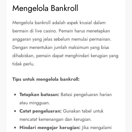
Mengelola Bankroll
Mengelola bankroll adalah aspek krusial dalam
bermain di live casino. Pemain harus menetapkan
anggaran yang jelas sebelum memulai permainan.
Dengan menentukan jumlah maksimum yang bisa
dihabiskan, pemain dapat menghindari kerugian yang
tidak perlu.
Tips untuk mengelola bankroll:
Tetapkan batasan:
Batasi pengeluaran harian
atau mingguan.
Catat pengeluaran:
Gunakan tabel untuk
mencatat kemenangan dan kerugian.
Hindari mengejar kerugian:
Jika mengalami