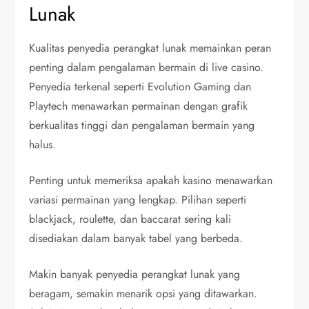
Lunak
Kualitas penyedia perangkat lunak memainkan peran
penting dalam pengalaman bermain di live casino.
Penyedia terkenal seperti Evolution Gaming dan
Playtech menawarkan permainan dengan grafik
berkualitas tinggi dan pengalaman bermain yang
halus.
Penting untuk memeriksa apakah kasino menawarkan
variasi permainan yang lengkap. Pilihan seperti
blackjack, roulette, dan baccarat sering kali
disediakan dalam banyak tabel yang berbeda.
Makin banyak penyedia perangkat lunak yang
beragam, semakin menarik opsi yang ditawarkan.