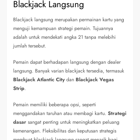
Blackjack Langsung
Blackjack langsung merupakan permainan kartu yang
menguji kemampuan strategi pemain. Tujuannya
adalah untuk mendekati angka 21 tanpa melebihi
jumlah tersebut.
Pemain dapat berhadapan langsung dengan dealer
langsung. Banyak varian blackjack tersedia, termasuk
Blackjack Atlantic City
dan
Blackjack Vegas
Strip
.
Pemain memiliki beberapa opsi, seperti
menggandakan taruhan atau membagi kartu.
Strategi
dasar
sangat penting untuk meningkatkan peluang
kemenangan. Fleksibilitas dan keputusan strategis
membuat blackjack langsung sangat menarik bagi