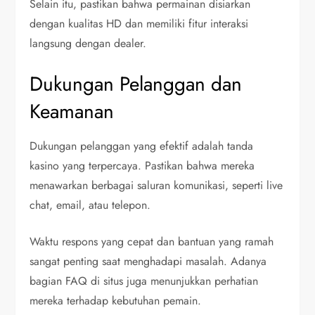
Selain itu, pastikan bahwa permainan disiarkan
dengan kualitas HD dan memiliki fitur interaksi
langsung dengan dealer.
Dukungan Pelanggan dan
Keamanan
Dukungan pelanggan yang efektif adalah tanda
kasino yang terpercaya. Pastikan bahwa mereka
menawarkan berbagai saluran komunikasi, seperti live
chat, email, atau telepon.
Waktu respons yang cepat dan bantuan yang ramah
sangat penting saat menghadapi masalah. Adanya
bagian FAQ di situs juga menunjukkan perhatian
mereka terhadap kebutuhan pemain.