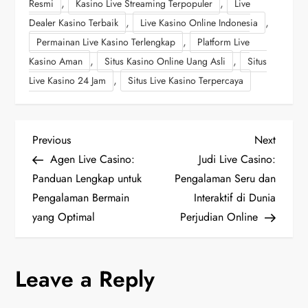
,
,
Resmi
Kasino Live Streaming Terpopuler
Live
,
,
Dealer Kasino Terbaik
Live Kasino Online Indonesia
,
Permainan Live Kasino Terlengkap
Platform Live
,
,
Kasino Aman
Situs Kasino Online Uang Asli
Situs
,
Live Kasino 24 Jam
Situs Live Kasino Terpercaya
P
Previous
Next
Previous
Next
Post
Post
Agen Live Casino:
Judi Live Casino:
o
Panduan Lengkap untuk
Pengalaman Seru dan
Pengalaman Bermain
Interaktif di Dunia
s
yang Optimal
Perjudian Online
t
n
Leave a Reply
a