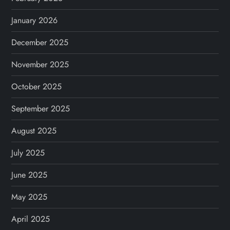
January 2026
December 2025
November 2025
October 2025
September 2025
August 2025
July 2025
June 2025
May 2025
April 2025