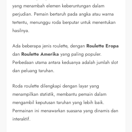
yang menambah elemen keberuntungan dalam
perjudian. Pemain bertaruh pada angka atau warna
tertentu, menunggu roda berputar untuk menentukan
hasilnya.
Ada beberapa jenis roulette, dengan
Roulette Eropa
dan
Roulette Amerika
yang paling populer.
Perbedaan utama antara keduanya adalah jumlah slot
dan peluang taruhan.
Roda roulette dilengkapi dengan layar yang
menampilkan statistik, membantu pemain dalam
mengambil keputusan taruhan yang lebih baik.
Permainan ini menawarkan suasana yang dinamis dan
interaktif.