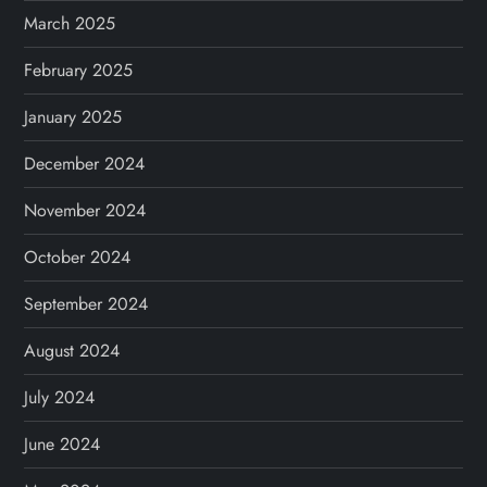
March 2025
February 2025
January 2025
December 2024
November 2024
October 2024
September 2024
August 2024
July 2024
June 2024