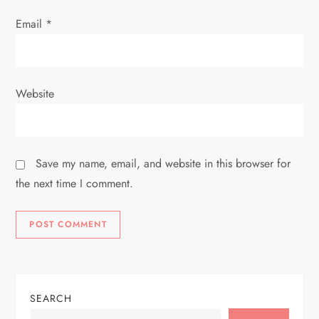
Email
*
Website
Save my name, email, and website in this browser for
the next time I comment.
SEARCH