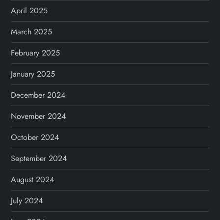
April 2025
March 2025
February 2025
January 2025
December 2024
November 2024
October 2024
September 2024
August 2024
July 2024