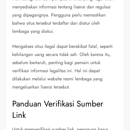
menyediakan informasi tentang lisensi dan regulasi
yang dipegangnya. Pengguna perlu memastikan
bahwa situs tersebut terdaftar dan diatur oleh
lembaga yang diakui.
Mengakses situs ilegal dapat berakibat fatal, seperti
kehilangan uang secara tidak sah. Oleh karena itu,
sebelum bertaruh, penting bagi pemain untuk
verifikasi informasi legalitas ini. Hal ini dapat
dilakukan melalui website resmi lembaga yang
mengeluarkan lisensi tersebut.
Panduan Verifikasi Sumber
Link
Untuk memverifikasi sumber link, pengguna harus