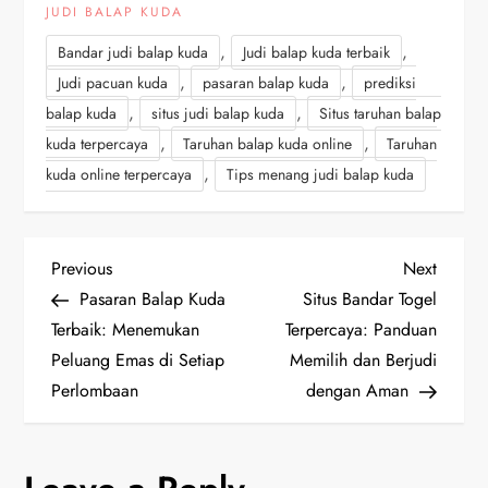
JUDI BALAP KUDA
,
,
Bandar judi balap kuda
Judi balap kuda terbaik
,
,
Judi pacuan kuda
pasaran balap kuda
prediksi
,
,
balap kuda
situs judi balap kuda
Situs taruhan balap
,
,
kuda terpercaya
Taruhan balap kuda online
Taruhan
,
kuda online terpercaya
Tips menang judi balap kuda
P
Previous
Next
Previous
Next
Post
Post
Pasaran Balap Kuda
Situs Bandar Togel
o
Terbaik: Menemukan
Terpercaya: Panduan
Peluang Emas di Setiap
Memilih dan Berjudi
s
Perlombaan
dengan Aman
t
n