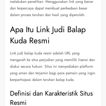
melakukan penelitian. Menggunakan link yang benar
dan terpercaya dapat membuat perbedaan besar
dalam proses taruhan dan hasil yang diperoleh.
Apa Itu Link Judi Balap
Kuda Resmi
Link judi balap kuda resmi adalah URL yang
mengarah ke situs perjudian yang memiliki lisensi dan
diakui secara hukum. Situs ini menyediakan platform
yang aman dan terjamin bagi para pemain yang ingin
berpartisipasi dalam taruhan balap kuda.
Definisi dan Karakteristik Situs
Resmi