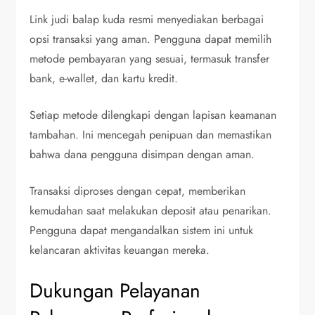
Link judi balap kuda resmi menyediakan berbagai
opsi transaksi yang aman. Pengguna dapat memilih
metode pembayaran yang sesuai, termasuk transfer
bank, e-wallet, dan kartu kredit.
Setiap metode dilengkapi dengan lapisan keamanan
tambahan. Ini mencegah penipuan dan memastikan
bahwa dana pengguna disimpan dengan aman.
Transaksi diproses dengan cepat, memberikan
kemudahan saat melakukan deposit atau penarikan.
Pengguna dapat mengandalkan sistem ini untuk
kelancaran aktivitas keuangan mereka.
Dukungan Pelayanan