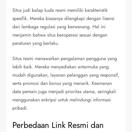
Situs judi balap kuda resmi memiliki karakteristik
spesifik. Mereka biasanya dilengkapi dengan lisensi
dari lembaga regulasi yang berwenang. Hal ini
menjamin bahwa situs beroperasi sesuai dengan
peraturan yang berlaku.
Situs resmi menawarkan pengalaman pengguna yang
lebih baik. Mereka menyediakan antarmuka yang
mudah digunakan, layanan pelanggan yang responsif,
serta promosi dan bonus yang menarik. Keamanan
data pemain juga menjadi prioritas utama, seringkali
menggunakan enkripsi untuk melindungi informasi
pribadi.
Perbedaan Link Resmi dan