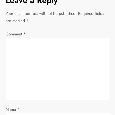
Leave a Reply
a
Your email address will not be published.
Required fields
v
are marked
*
i
Comment
*
g
a
t
i
o
n
Name
*