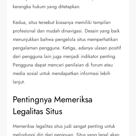
kerangka hukum yang ditetapkan.
Kedua, situs tersebut biasanya memiliki tampilan
profesional dan mudah dinavigasi. Desain yang baik
menunjukkan bahwa pengelola situs memperhatikan
pengalaman pengguna. Ketiga, adanya ulasan positif
dari pengguna lain juga menjadi indikator penting.
Pengguna dapat mencari penilaian di forum atau
media sosial untuk mendapatkan informasi lebih
lanjut.
Pentingnya Memeriksa
Legalitas Situs
Memeriksa legalitas situs judi sangat penting untuk
melindungi diri dari penipuan. Situs yang legal akan