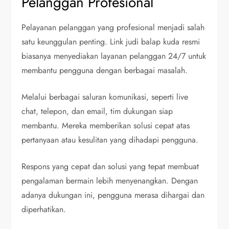
Pelanggan Profesional
Pelayanan pelanggan yang profesional menjadi salah
satu keunggulan penting. Link judi balap kuda resmi
biasanya menyediakan layanan pelanggan 24/7 untuk
membantu pengguna dengan berbagai masalah.
Melalui berbagai saluran komunikasi, seperti live
chat, telepon, dan email, tim dukungan siap
membantu. Mereka memberikan solusi cepat atas
pertanyaan atau kesulitan yang dihadapi pengguna.
Respons yang cepat dan solusi yang tepat membuat
pengalaman bermain lebih menyenangkan. Dengan
adanya dukungan ini, pengguna merasa dihargai dan
diperhatikan.