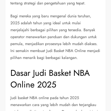
tentang strategi dan pengetahuan yang tepat.
Bagi mereka yang baru mengenal dunia taruhan,
2025 adalah tahun yang ideal untuk mulai
menjelajahi berbagai pilihan yang tersedia. Banyak
operator menawarkan panduan dan dukungan untuk
pemula, menjadikan prosesnya lebih mudah diakses.
Ini semakin membuat Judi Basket NBA Online menjadi
pilihan menarik bagi berbagai kalangan.
Dasar Judi Basket NBA
Online 2025
Judi basket NBA online pada tahun 2025
menawarkan cara yang lebih mudah dan terjangkau