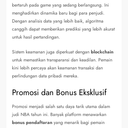
bertaruh pada game yang sedang berlangsung. Ini
menghadirkan dinamika baru bagi para penjudi.
Dengan analisis data yang lebih baik, algoritma
canggih dapat memberikan prediksi yang lebih akurat
untuk hasil pertandingan.
Sistem keamanan juga diperkuat dengan
blockchain
untuk memastikan transparansi dan keadilan. Pemain
kini lebih percaya akan keamanan transaksi dan
perlindungan data pribadi mereka.
Promosi dan Bonus Eksklusif
Promosi menjadi salah satu daya tarik utama dalam
judi NBA tahun ini. Banyak platform menawarkan
bonus pendaftaran
yang menarik bagi pemain