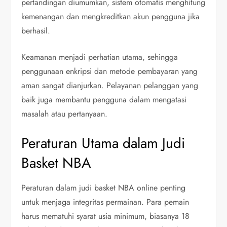
pertandingan diumumkan, sistem otomatis menghitung
kemenangan dan mengkreditkan akun pengguna jika
berhasil.
Keamanan menjadi perhatian utama, sehingga
penggunaan enkripsi dan metode pembayaran yang
aman sangat dianjurkan. Pelayanan pelanggan yang
baik juga membantu pengguna dalam mengatasi
masalah atau pertanyaan.
Peraturan Utama dalam Judi
Basket NBA
Peraturan dalam judi basket NBA online penting
untuk menjaga integritas permainan. Para pemain
harus mematuhi syarat usia minimum, biasanya 18