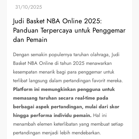
Judi Basket NBA Online 2025:
Panduan Terpercaya untuk Penggemar
dan Pemain
Dengan semakin populernya taruhan olahraga, Judi
Basket NBA Online di tahun 2025 menawarkan
kesempatan menarik bagi para penggemar untuk
terlibat langsung dalam pertandingan favorit mereka.
Platform ini memungkinkan pengguna untuk
memasang taruhan secara real-time pada
berbagai aspek pertandingan, mulai dari skor
hingga performa individu pemain.
Hal ini
menambah elemen keterlibatan yang membuat setiap
pertandingan menjadi lebih mendebarkan.