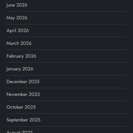
June 2026
May 2026
April 2026
March 2026
February 2026
January 2026
December 2025
November 2025
October 2025
September 2025
August 2025