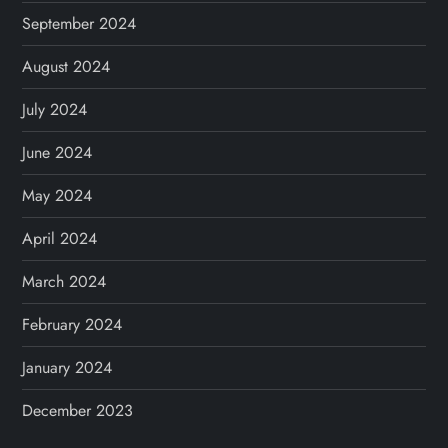
September 2024
August 2024
July 2024
June 2024
May 2024
April 2024
March 2024
February 2024
January 2024
December 2023