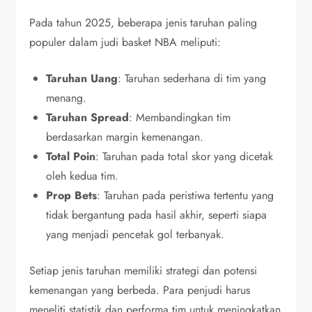
Pada tahun 2025, beberapa jenis taruhan paling
populer dalam judi basket NBA meliputi:
Taruhan Uang
: Taruhan sederhana di tim yang
menang.
Taruhan Spread
: Membandingkan tim
berdasarkan margin kemenangan.
Total Poin
: Taruhan pada total skor yang dicetak
oleh kedua tim.
Prop Bets
: Taruhan pada peristiwa tertentu yang
tidak bergantung pada hasil akhir, seperti siapa
yang menjadi pencetak gol terbanyak.
Setiap jenis taruhan memiliki strategi dan potensi
kemenangan yang berbeda. Para penjudi harus
meneliti statistik dan performa tim untuk meningkatkan