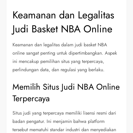
Keamanan dan Legalitas
Judi Basket NBA Online
Keamanan dan legalitas dalam judi basket NBA
online sangat penting untuk dipertimbangkan. Aspek
ini mencakup pemilihan situs yang terpercaya,
perlindungan data, dan regulasi yang berlaku.
Memilih Situs Judi NBA Online
Terpercaya
Situs judi yang terpercaya memiliki lisensi resmi dari
badan pengatur. Ini menjamin bahwa platform
tersebut mematuhi standar industri dan menyediakan