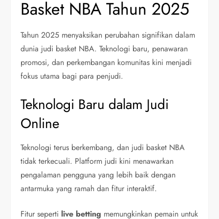
Basket NBA Tahun 2025
Tahun 2025 menyaksikan perubahan signifikan dalam
dunia judi basket NBA. Teknologi baru, penawaran
promosi, dan perkembangan komunitas kini menjadi
fokus utama bagi para penjudi.
Teknologi Baru dalam Judi
Online
Teknologi terus berkembang, dan judi basket NBA
tidak terkecuali. Platform judi kini menawarkan
pengalaman pengguna yang lebih baik dengan
antarmuka yang ramah dan fitur interaktif.
Fitur seperti
live betting
memungkinkan pemain untuk