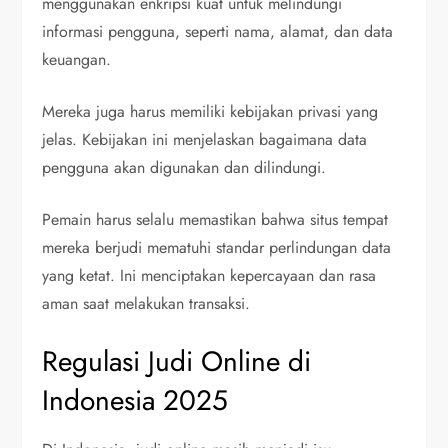
menggunakan enkripsi kuat untuk melindungi
informasi pengguna, seperti nama, alamat, dan data
keuangan.
Mereka juga harus memiliki kebijakan privasi yang
jelas. Kebijakan ini menjelaskan bagaimana data
pengguna akan digunakan dan dilindungi.
Pemain harus selalu memastikan bahwa situs tempat
mereka berjudi mematuhi standar perlindungan data
yang ketat. Ini menciptakan kepercayaan dan rasa
aman saat melakukan transaksi.
Regulasi Judi Online di
Indonesia 2025