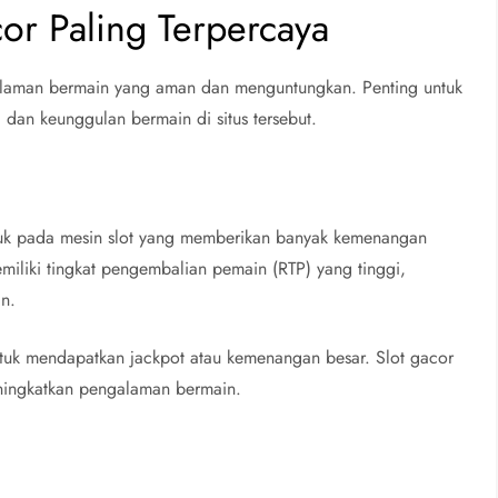
cor Paling Terpercaya
galaman bermain yang aman dan menguntungkan. Penting untuk
a, dan keunggulan bermain di situs tersebut.
ujuk pada mesin slot yang memberikan banyak kemenangan
emiliki tingkat pengembalian pemain (RTP) yang tinggi,
n.
tuk mendapatkan jackpot atau kemenangan besar. Slot gacor
eningkatkan pengalaman bermain.