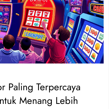
or Paling Terpercaya
ntuk Menang Lebih