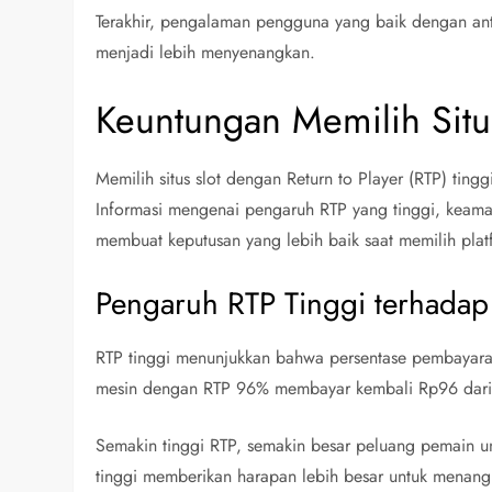
Terakhir, pengalaman pengguna yang baik dengan an
menjadi lebih menyenangkan.
Keuntungan Memilih Situ
Memilih situs slot dengan Return to Player (RTP) ti
Informasi mengenai pengaruh RTP yang tinggi, keaman
membuat keputusan yang lebih baik saat memilih pla
Pengaruh RTP Tinggi terhada
RTP tinggi menunjukkan bahwa persentase pembayaran 
mesin dengan RTP 96% membayar kembali Rp96 dari 
Semakin tinggi RTP, semakin besar peluang pemain un
tinggi memberikan harapan lebih besar untuk menan