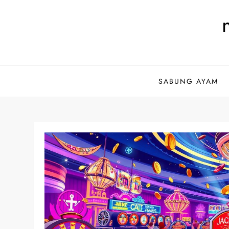
Skip
to
content
SABUNG AYAM