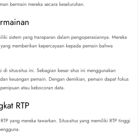
man bermain mereka secara keseluruhan.
ermainan
miliki sistem yang transparan dalam pengoperasiannya. Mereka
ka, yang memberikan kepercayaan kepada pemain bahwa
 di situs-situs ini. Sebagian besar situs ini menggunakan
di dan keuangan pemain. Dengan demikian, pemain dapat fokus
 penipuan atau kebocoran data.
gkat RTP
at RTP yang mereka tawarkan. Situs-situs yang memiliki RTP tinggi
 pengguna.