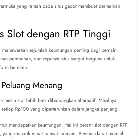
tarmuka yang ramah pada situs gacor membuat permainan
s Slot dengan RTP Tinggi
nggi menawarkan sejumlah keuntungan penting bagi pemain.
an permainan, dan reputasi situs sangat berguna untuk
tform bermain.
p Peluang Menang
mesin slot lebih baik dibandingkan alternatif. Misalnya,
setiap Rp100 yang dipertaruhkan dalam jangka panjang.
tuk mendapatkan keuntungan. Hal ini berarti slot dengan RTP
g, yang menarik minat banyak pemain. Pemain dapat memilih