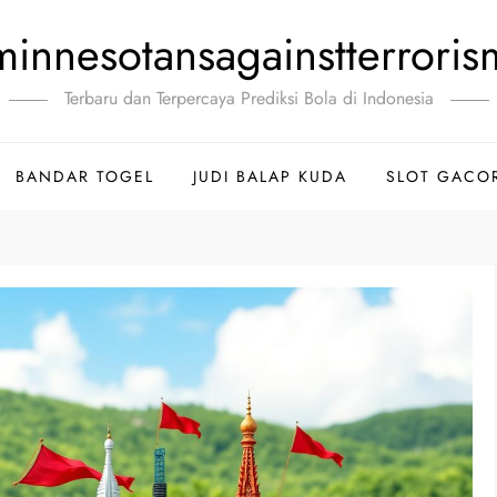
minnesotansagainstterroris
Terbaru dan Terpercaya Prediksi Bola di Indonesia
BANDAR TOGEL
JUDI BALAP KUDA
SLOT GACO