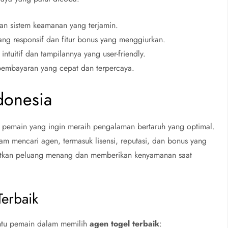
n sistem keamanan yang terjamin.
ng responsif dan fitur bonus yang menggiurkan.
uitif dan tampilannya yang user-friendly.
pembayaran yang cepat dan terpercaya.
donesia
 pemain yang ingin meraih pengalaman bertaruh yang optimal.
m mencari agen, termasuk lisensi, reputasi, dan bonus yang
katkan peluang menang dan memberikan kenyamanan saat
erbaik
ntu pemain dalam memilih
agen togel terbaik
: