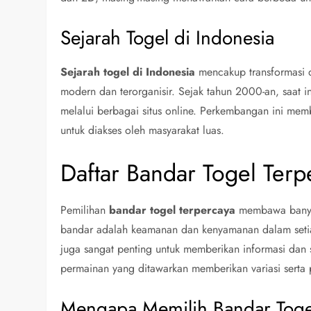
Sejarah Togel di Indonesia
Sejarah togel di Indonesia
mencakup transformasi d
modern dan terorganisir. Sejak tahun 2000-an, saat 
melalui berbagai situs online. Perkembangan ini me
untuk diakses oleh masyarakat luas.
Daftar Bandar Togel Terp
Pemilihan
bandar togel terpercaya
membawa banyak
bandar adalah keamanan dan kenyamanan dalam setia
juga sangat penting untuk memberikan informasi dan 
permainan yang ditawarkan memberikan variasi sert
Mengapa Memilih Bandar Toge