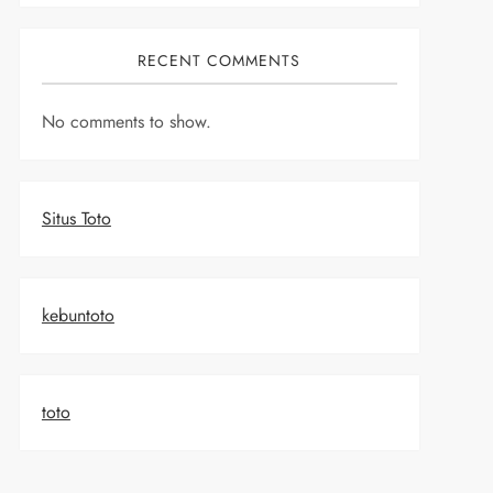
RECENT COMMENTS
No comments to show.
Situs Toto
kebuntoto
toto