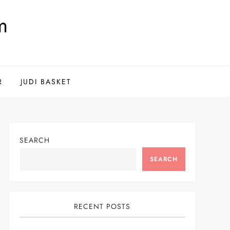
m
R
JUDI BASKET
SEARCH
SEARCH
RECENT POSTS