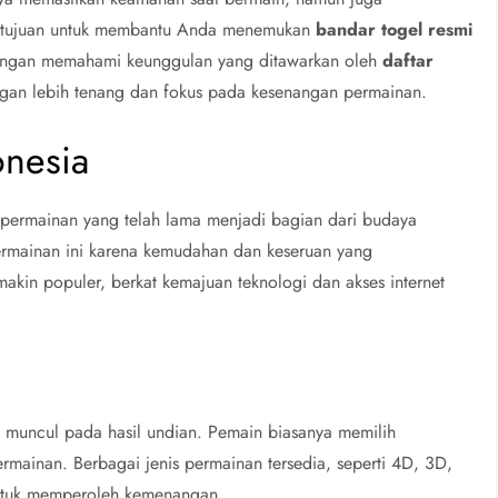
bertujuan untuk membantu Anda menemukan
bandar togel resmi
Dengan memahami keunggulan yang ditawarkan oleh
daftar
gan lebih tenang dan fokus pada kesenangan permainan.
onesia
h permainan yang telah lama menjadi bagian dari budaya
permainan ini karena kemudahan dan keseruan yang
makin populer, berkat kemajuan teknologi dan akses internet
n muncul pada hasil undian. Pemain biasanya memilih
mainan. Berbagai jenis permainan tersedia, seperti 4D, 3D,
ntuk memperoleh kemenangan.