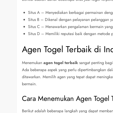
Situs A – Menyediakan berbagai permainan denga
Situs B – Dikenal dengan pelayanan pelanggan ya
Situs C – Menawarkan pengalaman bermain yang int
Situs D – Memiliki reputasi baik dengan metode 
Agen Togel Terbaik di In
Menemukan
agen togel terbaik
sangat penting bagi
Ada beberapa aspek yang perlu dipertimbangkan dala
ditawarkan. Memilih agen yang tepat dapat mening
bermain.
Cara Menemukan Agen Togel T
Berikut adalah beberapa langkah yang dapat memba