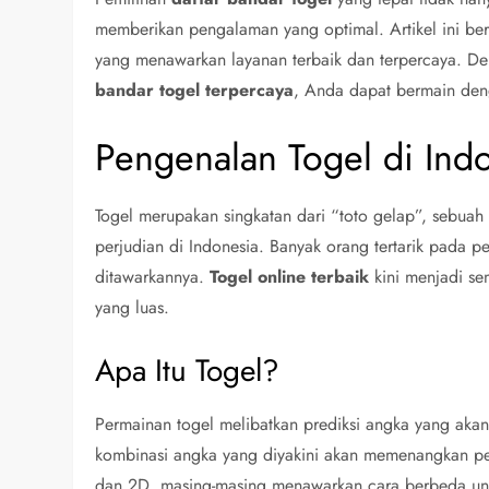
memberikan pengalaman yang optimal. Artikel ini 
yang menawarkan layanan terbaik dan terpercaya. 
bandar togel terpercaya
, Anda dapat bermain den
Pengenalan Togel di Ind
Togel merupakan singkatan dari “toto gelap”, sebua
perjudian di Indonesia. Banyak orang tertarik pada 
ditawarkannya.
Togel online terbaik
kini menjadi se
yang luas.
Apa Itu Togel?
Permainan togel melibatkan prediksi angka yang aka
kombinasi angka yang diyakini akan memenangkan per
dan 2D, masing-masing menawarkan cara berbeda u