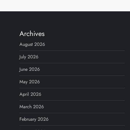
o
s
t
Archives
s
August 2026
p
July 2026
June 2026
a
May 2026
g
April 2026
i
March 2026
n
February 2026
a