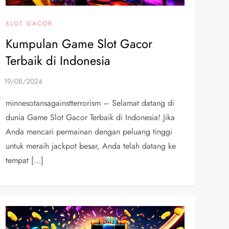
SLOT GACOR
Kumpulan Game Slot Gacor
Terbaik di Indonesia
minnesotansagainstterrorism – Selamat datang di
dunia Game Slot Gacor Terbaik di Indonesia! Jika
Anda mencari permainan dengan peluang tinggi
untuk meraih jackpot besar, Anda telah datang ke
tempat […]