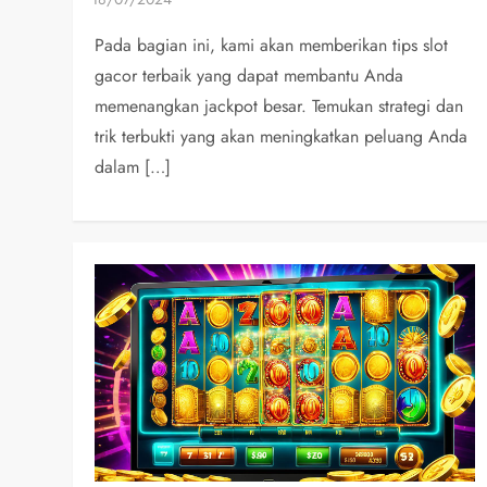
Pada bagian ini, kami akan memberikan tips slot
gacor terbaik yang dapat membantu Anda
memenangkan jackpot besar. Temukan strategi dan
trik terbukti yang akan meningkatkan peluang Anda
dalam […]