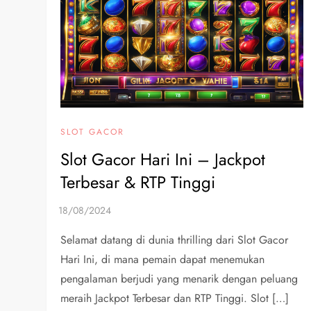
SLOT GACOR
Slot Gacor Hari Ini – Jackpot
Terbesar & RTP Tinggi
Selamat datang di dunia thrilling dari Slot Gacor
Hari Ini, di mana pemain dapat menemukan
pengalaman berjudi yang menarik dengan peluang
meraih Jackpot Terbesar dan RTP Tinggi. Slot […]