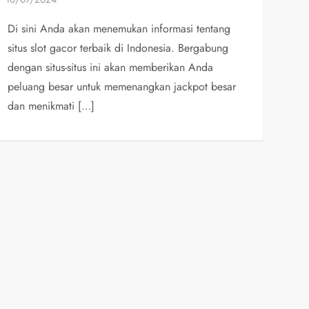
Di sini Anda akan menemukan informasi tentang
situs slot gacor terbaik di Indonesia. Bergabung
dengan situs-situs ini akan memberikan Anda
peluang besar untuk memenangkan jackpot besar
dan menikmati […]