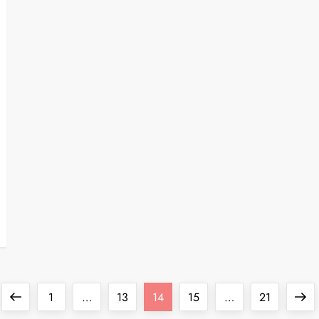
Previous
Page
Page
Page
Page
Page
Next
1
…
13
14
15
…
21