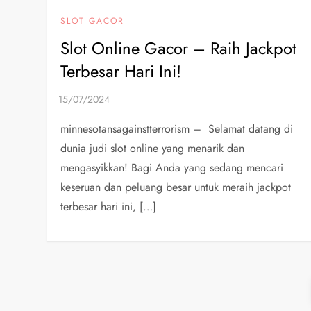
SLOT GACOR
Slot Online Gacor – Raih Jackpot
Terbesar Hari Ini!
minnesotansagainstterrorism – Selamat datang di
dunia judi slot online yang menarik dan
mengasyikkan! Bagi Anda yang sedang mencari
keseruan dan peluang besar untuk meraih jackpot
terbesar hari ini, […]
P