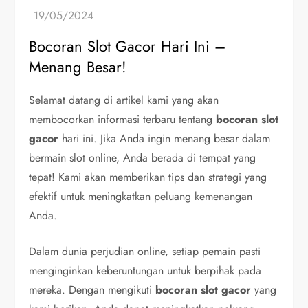
Bocoran Slot Gacor Hari Ini –
Menang Besar!
Selamat datang di artikel kami yang akan
membocorkan informasi terbaru tentang
bocoran slot
gacor
hari ini. Jika Anda ingin menang besar dalam
bermain slot online, Anda berada di tempat yang
tepat! Kami akan memberikan tips dan strategi yang
efektif untuk meningkatkan peluang kemenangan
Anda.
Dalam dunia perjudian online, setiap pemain pasti
menginginkan keberuntungan untuk berpihak pada
mereka. Dengan mengikuti
bocoran slot gacor
yang