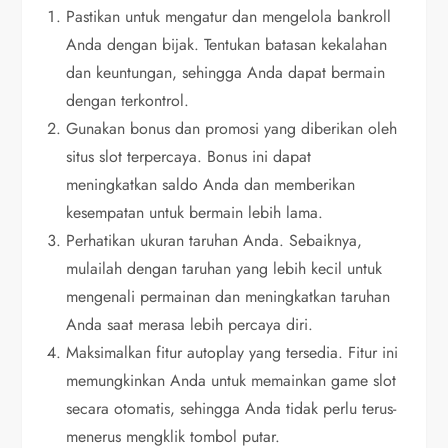
Pastikan untuk mengatur dan mengelola bankroll
Anda dengan bijak. Tentukan batasan kekalahan
dan keuntungan, sehingga Anda dapat bermain
dengan terkontrol.
Gunakan bonus dan promosi yang diberikan oleh
situs slot terpercaya. Bonus ini dapat
meningkatkan saldo Anda dan memberikan
kesempatan untuk bermain lebih lama.
Perhatikan ukuran taruhan Anda. Sebaiknya,
mulailah dengan taruhan yang lebih kecil untuk
mengenali permainan dan meningkatkan taruhan
Anda saat merasa lebih percaya diri.
Maksimalkan fitur autoplay yang tersedia. Fitur ini
memungkinkan Anda untuk memainkan game slot
secara otomatis, sehingga Anda tidak perlu terus-
menerus mengklik tombol putar.