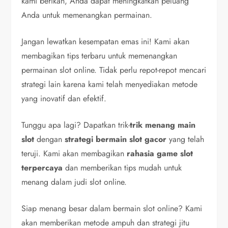
kami berikan, Anda dapat meningkatkan peluang
Anda untuk memenangkan permainan.
Jangan lewatkan kesempatan emas ini! Kami akan
membagikan tips terbaru untuk memenangkan
permainan slot online. Tidak perlu repot-repot mencari
strategi lain karena kami telah menyediakan metode
yang inovatif dan efektif.
Tunggu apa lagi? Dapatkan trik-
trik menang main
slot
dengan
strategi bermain slot gacor
yang telah
teruji. Kami akan membagikan
rahasia game slot
terpercaya
dan memberikan tips mudah untuk
menang dalam judi slot online.
Siap menang besar dalam bermain slot online? Kami
akan memberikan metode ampuh dan strategi jitu