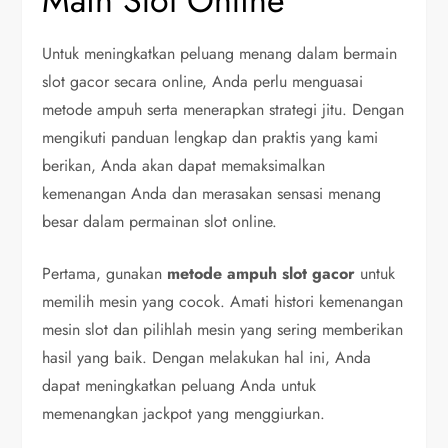
Main Slot Online
Untuk meningkatkan peluang menang dalam bermain
slot gacor secara online, Anda perlu menguasai
metode ampuh serta menerapkan strategi jitu. Dengan
mengikuti panduan lengkap dan praktis yang kami
berikan, Anda akan dapat memaksimalkan
kemenangan Anda dan merasakan sensasi menang
besar dalam permainan slot online.
Pertama, gunakan
metode ampuh slot gacor
untuk
memilih mesin yang cocok. Amati histori kemenangan
mesin slot dan pilihlah mesin yang sering memberikan
hasil yang baik. Dengan melakukan hal ini, Anda
dapat meningkatkan peluang Anda untuk
memenangkan jackpot yang menggiurkan.