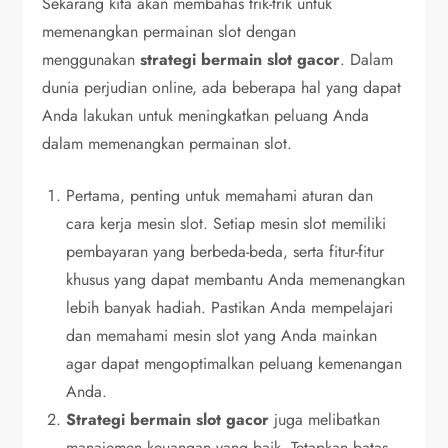
Sekarang kita akan membahas trik-trik untuk
memenangkan permainan slot dengan
menggunakan
strategi bermain slot gacor
. Dalam
dunia perjudian online, ada beberapa hal yang dapat
Anda lakukan untuk meningkatkan peluang Anda
dalam memenangkan permainan slot.
Pertama, penting untuk memahami aturan dan
cara kerja mesin slot. Setiap mesin slot memiliki
pembayaran yang berbeda-beda, serta fitur-fitur
khusus yang dapat membantu Anda memenangkan
lebih banyak hadiah. Pastikan Anda mempelajari
dan memahami mesin slot yang Anda mainkan
agar dapat mengoptimalkan peluang kemenangan
Anda.
Strategi bermain slot gacor
juga melibatkan
manajemen keuangan yang baik. Tetapkan batas