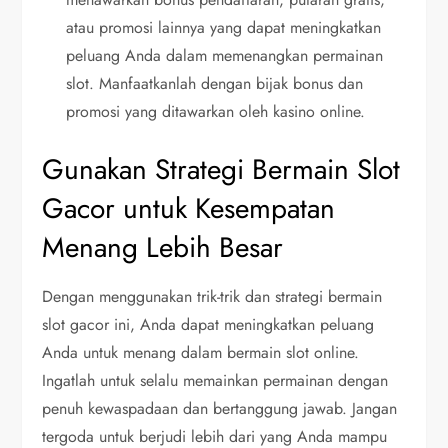
atau promosi lainnya yang dapat meningkatkan
peluang Anda dalam memenangkan permainan
slot. Manfaatkanlah dengan bijak bonus dan
promosi yang ditawarkan oleh kasino online.
Gunakan Strategi Bermain Slot
Gacor untuk Kesempatan
Menang Lebih Besar
Dengan menggunakan trik-trik dan strategi bermain
slot gacor ini, Anda dapat meningkatkan peluang
Anda untuk menang dalam bermain slot online.
Ingatlah untuk selalu memainkan permainan dengan
penuh kewaspadaan dan bertanggung jawab. Jangan
tergoda untuk berjudi lebih dari yang Anda mampu