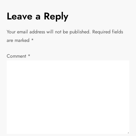
t
Leave a Reply
n
Your email address will not be published.
Required fields
a
are marked
*
v
Comment
*
i
g
a
t
i