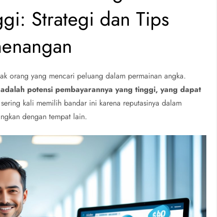
i: Strategi dan Tips
menangan
nyak orang yang mencari peluang dalam permainan angka.
 adalah potensi pembayarannya yang tinggi, yang dapat
ering kali memilih bandar ini karena reputasinya dalam
ngkan dengan tempat lain.