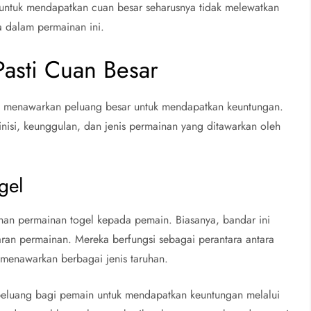
untuk mendapatkan cuan besar seharusnya tidak melewatkan
a dalam permainan ini.
asti Cuan Besar
g menawarkan peluang besar untuk mendapatkan keuntungan.
si, keunggulan, dan jenis permainan yang ditawarkan oleh
gel
nan permainan togel kepada pemain. Biasanya, bandar ini
aran permainan. Mereka berfungsi sebagai perantara antara
i menawarkan berbagai jenis taruhan.
peluang bagi pemain untuk mendapatkan keuntungan melalui