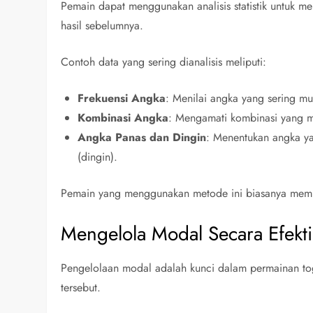
Pemain dapat menggunakan analisis statistik untuk m
hasil sebelumnya.
Contoh data yang sering dianalisis meliputi:
Frekuensi Angka
: Menilai angka yang sering mu
Kombinasi Angka
: Mengamati kombinasi yang m
Angka Panas dan Dingin
: Menentukan angka ya
(dingin).
Pemain yang menggunakan metode ini biasanya memili
Mengelola Modal Secara Efekti
Pengelolaan modal adalah kunci dalam permainan to
tersebut.