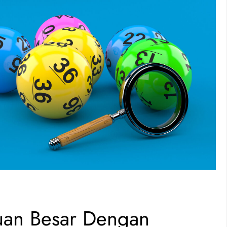
Cuan Besar Dengan