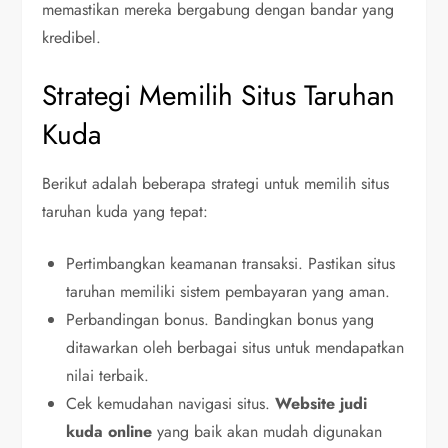
memastikan mereka bergabung dengan bandar yang
kredibel.
Strategi Memilih Situs Taruhan
Kuda
Berikut adalah beberapa strategi untuk memilih situs
taruhan kuda yang tepat:
Pertimbangkan keamanan transaksi. Pastikan situs
taruhan memiliki sistem pembayaran yang aman.
Perbandingan bonus. Bandingkan bonus yang
ditawarkan oleh berbagai situs untuk mendapatkan
nilai terbaik.
Cek kemudahan navigasi situs.
Website judi
kuda online
yang baik akan mudah digunakan