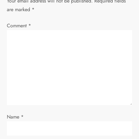
Your email address will not be published.
Required fields
a
are marked
*
v
Comment
*
i
g
a
t
i
o
Name
*
n