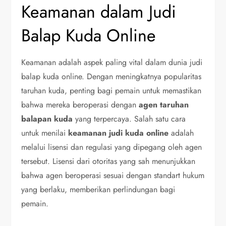
Keamanan dalam Judi
Balap Kuda Online
Keamanan adalah aspek paling vital dalam dunia judi
balap kuda online. Dengan meningkatnya popularitas
taruhan kuda, penting bagi pemain untuk memastikan
bahwa mereka beroperasi dengan
agen taruhan
balapan kuda
yang terpercaya. Salah satu cara
untuk menilai
keamanan judi kuda online
adalah
melalui lisensi dan regulasi yang dipegang oleh agen
tersebut. Lisensi dari otoritas yang sah menunjukkan
bahwa agen beroperasi sesuai dengan standart hukum
yang berlaku, memberikan perlindungan bagi
pemain.