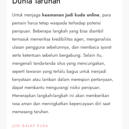
Dunia Taruhan
Untuk menjaga
keamanan judi kuda online
, para
pemain harus tetap waspada terhadap potensi
penipuan. Beberapa langkah yang bisa diambil
termasuk memeriksa kredibilitas agen, menganalisis
ulasan pengguna sebelumnya, dan membaca syarat
serta ketentuan sebelum bergabung. Selain itu,
mengenali tanda-tanda situs yang mencurigakan,
seperti tawaran yang terlalu bagus untuk menjadi
kenyataan atau lamban dalam merespon pertanyaan,
dapat membantu mengurangi risiko penipuan.
Menerapkan langkah-langkah ini akan memberikan
rasa aman dan meningkatkan kepercayaan diri saat
memasang taruhan.
JUDI BALAP KUDA