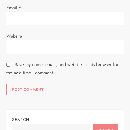
Email
*
Website
Save my name, email, and website in this browser for
the next time I comment.
SEARCH