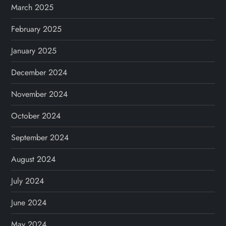
March 2025
February 2025
January 2025
December 2024
November 2024
October 2024
September 2024
August 2024
July 2024
June 2024
May 2024