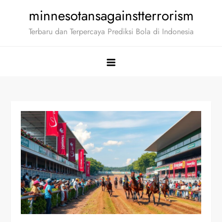
Skip
minnesotansagainstterrorism
to
Terbaru dan Terpercaya Prediksi Bola di Indonesia
content