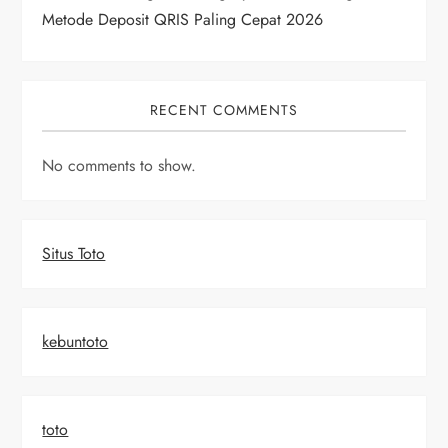
Metode Deposit QRIS Paling Cepat 2026
RECENT COMMENTS
No comments to show.
Situs Toto
kebuntoto
toto