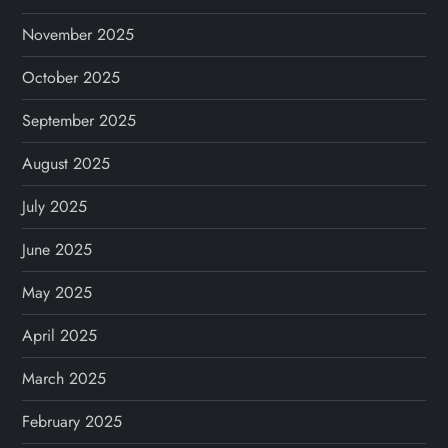
November 2025
October 2025
September 2025
August 2025
July 2025
June 2025
May 2025
April 2025
March 2025
February 2025