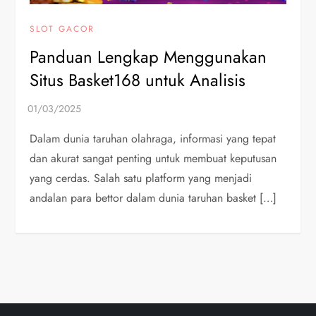
SLOT GACOR
Panduan Lengkap Menggunakan
Situs Basket168 untuk Analisis
Dalam dunia taruhan olahraga, informasi yang tepat
dan akurat sangat penting untuk membuat keputusan
yang cerdas. Salah satu platform yang menjadi
andalan para bettor dalam dunia taruhan basket […]