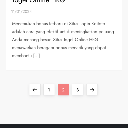
Menemukan bonus terbaru di Situs Login Koitoto
adalah cara yang efektif untuk meningkatkan peluang
Anda menang besar. Situs Togel Online HKG
menawarkan beragam bonus menarik yang dapat
membantu […]
P
Previous
Page
Page
Page
Next
1
2
3
o
page
page
s