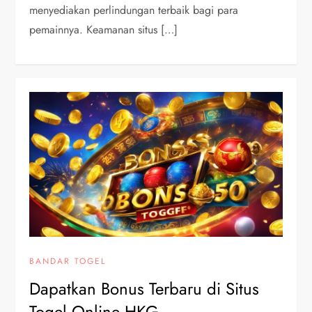
menyediakan perlindungan terbaik bagi para
pemainnya. Keamanan situs […]
BANDAR TOGEL
Dapatkan Bonus Terbaru di Situs
Togel Online HKG