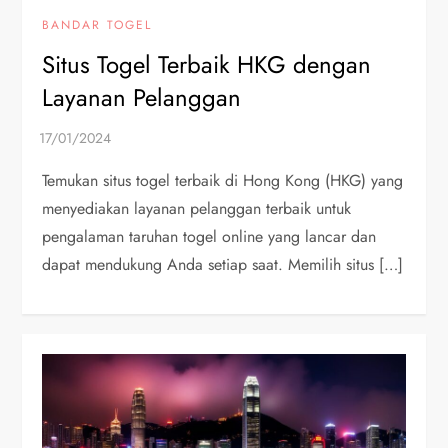
BANDAR TOGEL
Situs Togel Terbaik HKG dengan
Layanan Pelanggan
Temukan situs togel terbaik di Hong Kong (HKG) yang
menyediakan layanan pelanggan terbaik untuk
pengalaman taruhan togel online yang lancar dan
dapat mendukung Anda setiap saat. Memilih situs […]