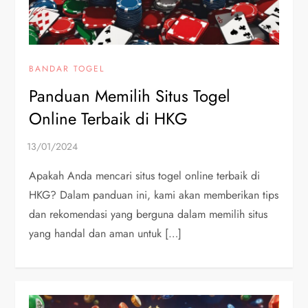
BANDAR TOGEL
Panduan Memilih Situs Togel
Online Terbaik di HKG
Apakah Anda mencari situs togel online terbaik di
HKG? Dalam panduan ini, kami akan memberikan tips
dan rekomendasi yang berguna dalam memilih situs
yang handal dan aman untuk […]