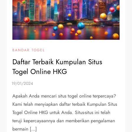
BANDAR TOGEL
Daftar Terbaik Kumpulan Situs
Togel Online HKG
Apakah Anda mencari situs togel online terpercaya?
Kami telah menyiapkan daftar terbaik Kumpulan Situs
Togel Online HKG untuk Anda. Situs-situs ini telah
teruji kepercayaannya dan memberikan pengalaman
bermain […]