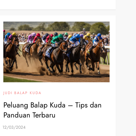
JUDI BALAP KUDA
Peluang Balap Kuda – Tips dan
Panduan Terbaru