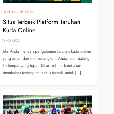
JUDI BALAP KUDA
Situs Terbaik Platform Taruhan
Kuda Online
Jika Anda mencari pengalaman taruhan kuda online
yang aman dan menyenangkan, Anda telah datang
ke tempat yang tepat. Di artikel ini, kami akan
membahas tentang situs-situs terbaik untuk […]