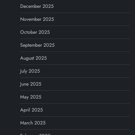
t
December 2025
i
November 2025
o
October 2025
n
September 2025
August 2025
July 2025
June 2025
May 2025
April 2025
March 2025