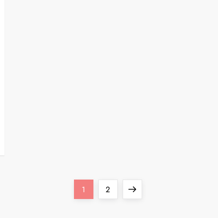
Page
Page
Next
1
2
page