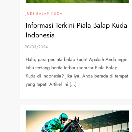
JUDI BALAP KUDA
Informasi Terkini Piala Balap Kuda
Indonesia
Halo, para pecinta balap kuda! Apakah Anda ingin
tahu tentang berita terbaru seputar Piala Balap
Kuda di Indonesia? Jika iya, Anda berada di tempat
yang tepat! Artikel ini […]