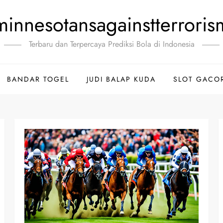
minnesotansagainstterroris
Terbaru dan Terpercaya Prediksi Bola di Indonesia
BANDAR TOGEL
JUDI BALAP KUDA
SLOT GACO