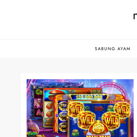
Skip
to
content
SABUNG AYAM