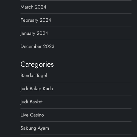
March 2024
February 2024
January 2024
December 2023
Categories
Bandar Togel
Judi Balap Kuda
Judi Basket
Live Casino
Sabung Ayam