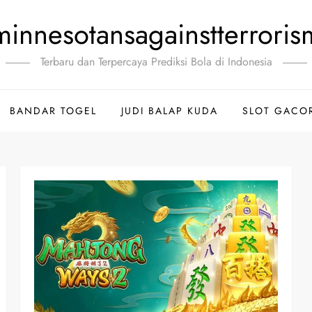
minnesotansagainstterroris
Terbaru dan Terpercaya Prediksi Bola di Indonesia
BANDAR TOGEL
JUDI BALAP KUDA
SLOT GACO