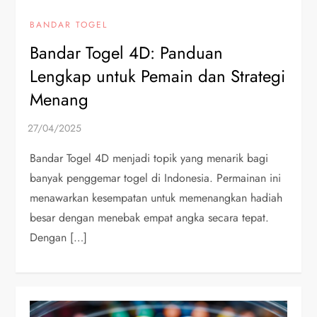
BANDAR TOGEL
Bandar Togel 4D: Panduan
Lengkap untuk Pemain dan Strategi
Menang
Bandar Togel 4D menjadi topik yang menarik bagi
banyak penggemar togel di Indonesia. Permainan ini
menawarkan kesempatan untuk memenangkan hadiah
besar dengan menebak empat angka secara tepat.
Dengan […]