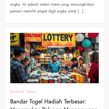
angka. Ini adalah sistem lotere yang memungkinkan
pemain memilih empat digit angka untuk […]
BANDAR TOGEL
Bandar Togel Hadiah Terbesar: