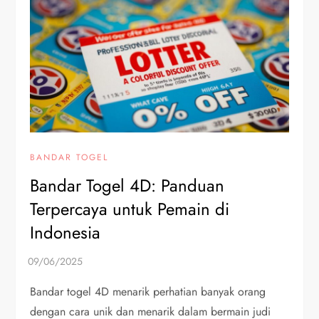
BANDAR TOGEL
Bandar Togel 4D: Panduan
Terpercaya untuk Pemain di
Indonesia
Bandar togel 4D menarik perhatian banyak orang
dengan cara unik dan menarik dalam bermain judi