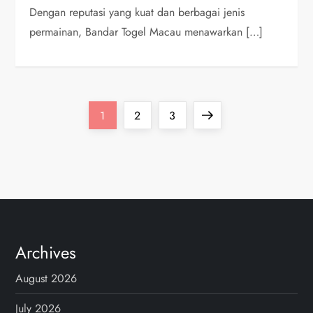
Dengan reputasi yang kuat dan berbagai jenis
permainan, Bandar Togel Macau menawarkan […]
P
Page
Page
Page
Next
1
2
3
o
page
s
t
s
Archives
p
August 2026
July 2026