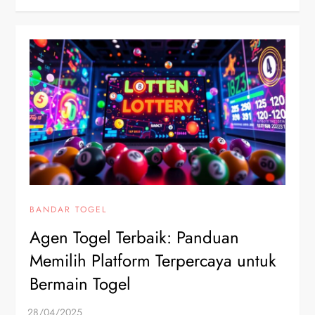
BANDAR TOGEL
Agen Togel Terbaik: Panduan
Memilih Platform Terpercaya untuk
Bermain Togel