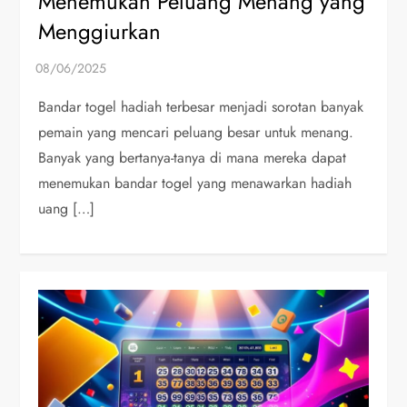
Menemukan Peluang Menang yang
Menggiurkan
Bandar togel hadiah terbesar menjadi sorotan banyak
pemain yang mencari peluang besar untuk menang.
Banyak yang bertanya-tanya di mana mereka dapat
menemukan bandar togel yang menawarkan hadiah
uang […]