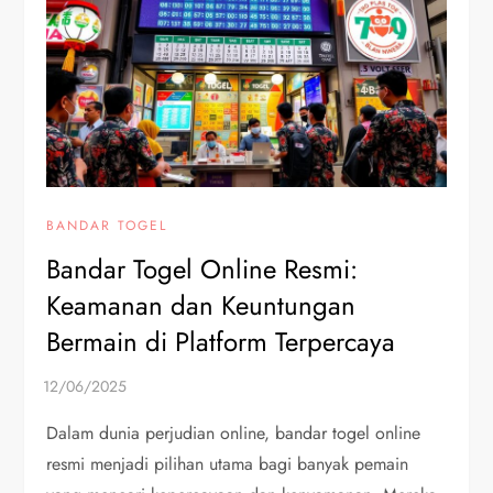
BANDAR TOGEL
Bandar Togel Online Resmi:
Keamanan dan Keuntungan
Bermain di Platform Terpercaya
Dalam dunia perjudian online, bandar togel online
resmi menjadi pilihan utama bagi banyak pemain