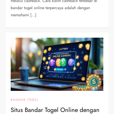
melalui cashback. Cara klaim cashback terbesar di
bandar togel online terpercaya adalah dengan
memahami […]
BANDAR TOGEL
Situs Bandar Togel Online dengan