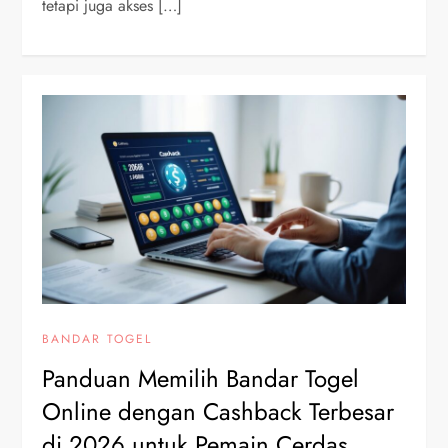
tetapi juga akses […]
BANDAR TOGEL
Panduan Memilih Bandar Togel
Online dengan Cashback Terbesar
di 2026 untuk Pemain Cerdas