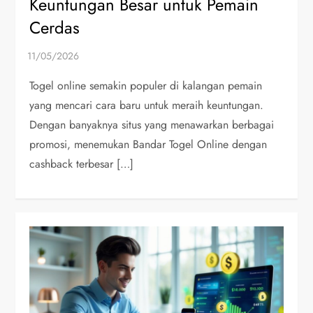
Keuntungan Besar untuk Pemain
Cerdas
Togel online semakin populer di kalangan pemain
yang mencari cara baru untuk meraih keuntungan.
Dengan banyaknya situs yang menawarkan berbagai
promosi, menemukan Bandar Togel Online dengan
cashback terbesar […]