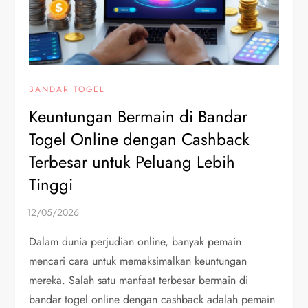
BANDAR TOGEL
Keuntungan Bermain di Bandar
Togel Online dengan Cashback
Terbesar untuk Peluang Lebih
Tinggi
Dalam dunia perjudian online, banyak pemain
mencari cara untuk memaksimalkan keuntungan
mereka. Salah satu manfaat terbesar bermain di
bandar togel online dengan cashback adalah pemain