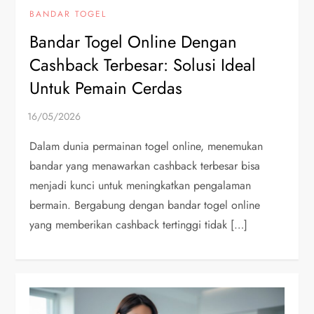
BANDAR TOGEL
Bandar Togel Online Dengan
Cashback Terbesar: Solusi Ideal
Untuk Pemain Cerdas
Dalam dunia permainan togel online, menemukan
bandar yang menawarkan cashback terbesar bisa
menjadi kunci untuk meningkatkan pengalaman
bermain. Bergabung dengan bandar togel online
yang memberikan cashback tertinggi tidak […]